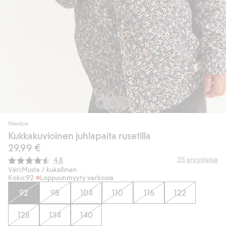
Newbie
Kukkakuvioinen juhlapaita rusetilla
29,99 €
Keskimääräinen luokitus:
25
arvostelua
4.8
Väri:
Musta / kukallinen
Koko:
92
Loppuunmyyty verkossa
92
98
104
110
116
122
128
134
140