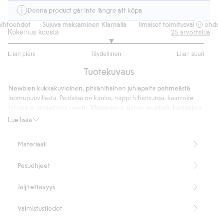
Denna product går inte längre att köpa
ihtoehdot
Sujuva maksaminen Klarnalla
Ilmaiset toimitusvaihtoehdot
Kokemus koosta
25
arvostelua
3.1
Liian pieni
Täydellinen
Liian suuri
/
Perustuu
5
Tuotekuvaus
20
ääneen
Newbien kukkakuvioinen, pitkähihainen juhlapaita pehmeästä
luomupuuvillasta. Paidassa on kaulus, nappi hihansuissa, kaarroke
takana ja irrotettava rusetti. Klassinen ja ajaton muotoilu kestävistä
materiaaleista – sopii niin juhlaan kuin muihinkin erityistilaisuuksiin.
Lue lisää
Saatavana myös yhteensopivat versiot äidille ja sisaruksille.
100 % luomupuuvillaa.
Materiaali
Tuotenumero
:
501726
Luomupuuvilla – GOTS
Pesuohjeet
Jäljitettävyys
Valmistustiedot