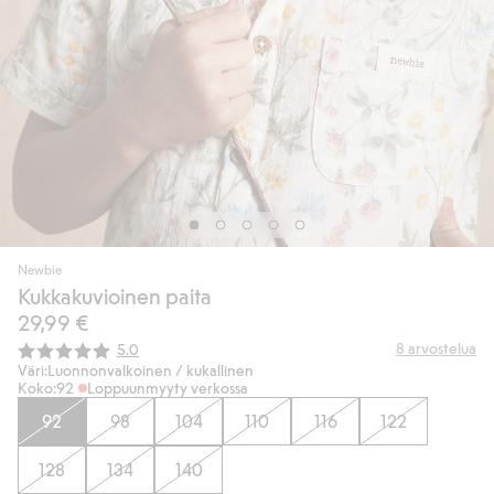
Newbie
Kukkakuvioinen paita
29,99 €
Keskimääräinen luokitus:
8
arvostelua
5.0
Väri:
Luonnonvalkoinen / kukallinen
Koko:
92
Loppuunmyyty verkossa
92
98
104
110
116
122
128
134
140