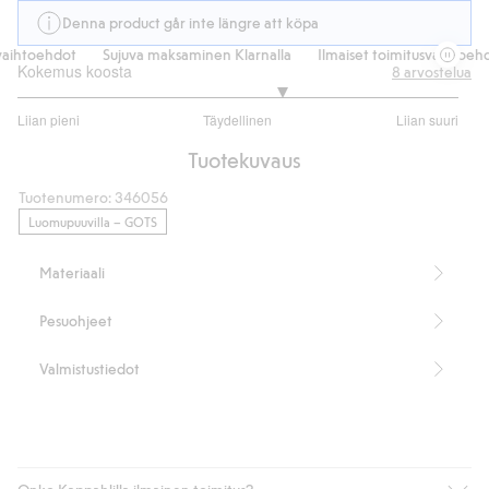
Denna product går inte längre att köpa
ihtoehdot
Sujuva maksaminen Klarnalla
Ilmaiset toimitusvaihtoehdo
Kokemus koosta
8
arvostelua
3.4
Liian pieni
Täydellinen
Liian suuri
/
Perustuu
5
Tuotekuvaus
5
ääneen
Tuotenumero
:
346056
Luomupuuvilla – GOTS
Materiaali
Pesuohjeet
Valmistustiedot