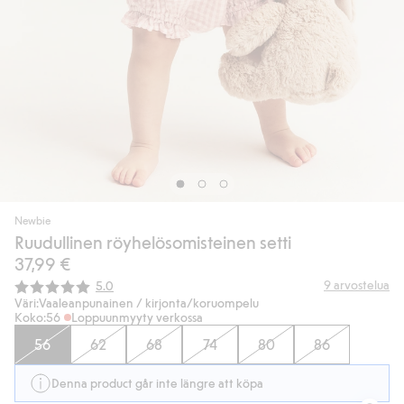
Newbie
Ruudullinen röyhelösomisteinen setti
37,99 €
Keskimääräinen luokitus:
9
arvostelua
5.0
Väri:
Vaaleanpunainen / kirjonta/koruompelu
Koko:
56
Loppuunmyyty verkossa
56
62
68
74
80
86
Denna product går inte längre att köpa