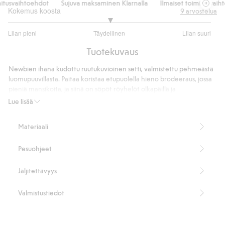
tusvaihtoehdot
Sujuva maksaminen Klarnalla
Ilmaiset toimitusvaiht
Kokemus koosta
9
arvostelua
3
Liian pieni
Täydellinen
Liian suuri
/
Perustuu
5
Tuotekuvaus
8
ääneen
Newbien ihana kudottu ruutukuvioinen setti, valmistettu pehmeästä
luomupuuvillasta. Paitaa koristaa etupuolella hieno brodeeraus, jossa
pieniä mansikoita, ja siinä on söpöt röyhelöt olkapäillä ja
käytännöllinen kiinnitys takana viehättävillä Newbie-napeilla.
Lue lisää
Yhteensopivissa shortseissa on pehmeät resorinauhat sekä vyötäröllä
että jalka-aukoissa, mikä tekee shortseista mukavat pieniin liikkeisiin.
Materiaali
Lisäksi yhteensopiva vaate on saatavana sekä äidille että sisaruksille
söpön perhelookin luomiseksi.
Pesuohjeet
100 % luomupuuvillaa.
Tuotenumero
:
446740
Jäljitettävyys
Organic cotton
Valmistustiedot