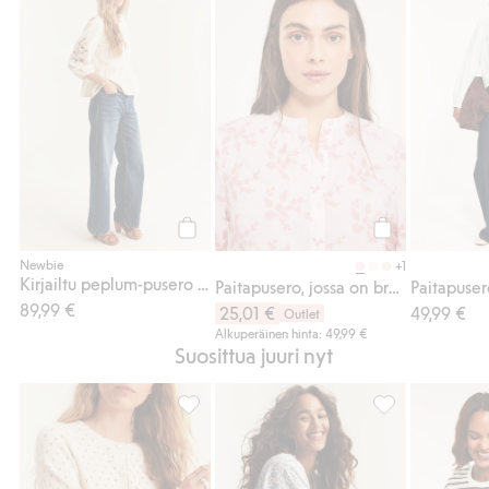
Kirjailtu peplum-pusero Newbie Woman, Li
Paitapusero, jos
Osta
Osta
Newbie
+1
Kirjailtu peplum-pusero Newbie Woman
Paitapusero, jossa on brodeeraus
89,99 €
25,01 €
49,99 €
Outlet
Alkuperäinen hinta: 49,99 €
Suosittua juuri nyt
Kukkakuvioinen neuletakki Newbie Woman,
Pienikukkainen