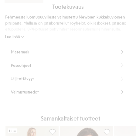
Tuotekuvaus
Wide
jeans
Pehmeästä luomupuuvillasta valmistettu Newbien kukkakuvioinen
high
pitsipaita. Mallissa on pitsikoristellut röyhelöt, olkilaskokset, pitsiosio
waist
etupuolella, 3/4-pituiset puhvihihat resorinauhallisilla hihansuilla,
nappi ja silmukka selässä sekä pitsisomisteinen pääntie.
Lue lisää
Paitapuseron pituus: 57 cm koossa S.
Koko S vastaa kokoa 36/38.
Materiaali
100 % luomupuuvillaa.
Tuotenumero
:
919324
Pesuohjeet
Luomupuuvilla – GOTS
Jäljitettävyys
Valmistustiedot
Samankaltaiset tuotteet
Uusi