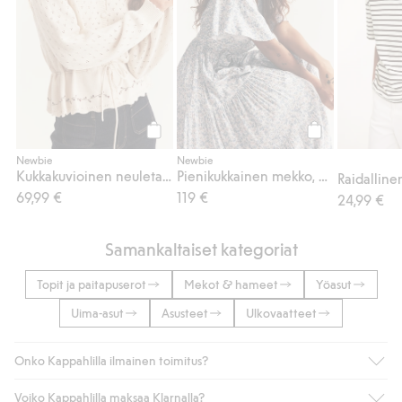
Osta
Osta
Newbie
Newbie
Kukkakuvioinen neuletakki Newbie Woman
Pienikukkainen mekko, Newbie Woman
69,99 €
119 €
24,99 €
Samankaltaiset kategoriat
Topit ja paitapuserot
Mekot & hameet
Yöasut
Uima-asut
Asusteet
Ulkovaatteet
Onko Kappahlilla ilmainen toimitus?
Voiko Kappahlilla maksaa Klarnalla?