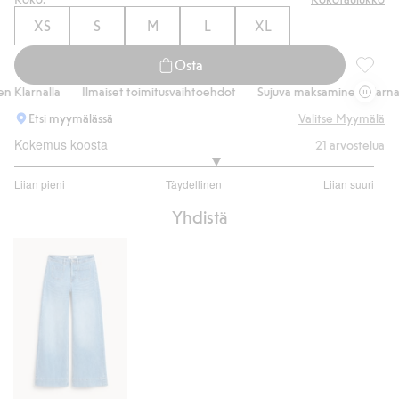
XS
S
M
L
XL
Osta
Kukkaku
larnalla
Ilmaiset toimitusvaihtoehdot
Sujuva maksaminen Klarnalla
Etsi myymälässä
Valitse Myymälä
Kokemus koosta
21
arvostelua
3.235294117647059
Liian pieni
Täydellinen
Liian suuri
/
Perustuu
5
Yhdistä
17
ääneen