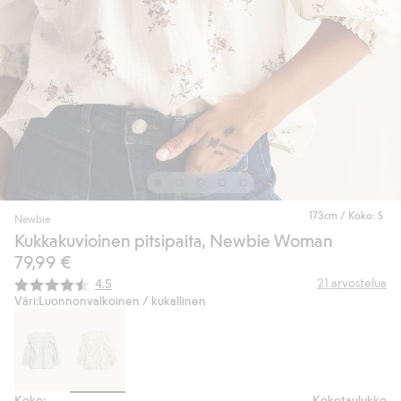
173cm / Koko: S
Newbie
Kukkakuvioinen pitsipaita, Newbie Woman
79,99 €
Keskimääräinen luokitus:
21
arvostelua
4.5
Väri:
Luonnonvalkoinen / kukallinen
Koko:
Kokotaulukko