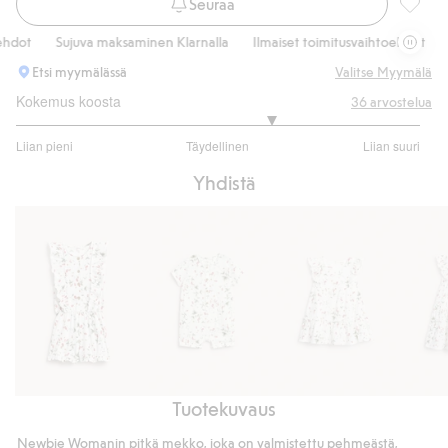
Seuraa
Mansik
t
Sujuva maksaminen Klarnalla
Ilmaiset toimitusvaihtoehdot
Suju
Etsi myymälässä
Valitse Myymälä
Kokemus koosta
36
arvostelua
3.529411764705882
Liian pieni
Täydellinen
Liian suuri
/
Perustuu
5
Yhdistä
34
ääneen
Tuotekuvaus
Mansikkakuvioinen
Kudottu
Kudottu
Kudott
haalariasu
potkupuku,
mansikkakuvioinen
mansik
Newbie Womanin pitkä mekko, joka on valmistettu pehmeästä,