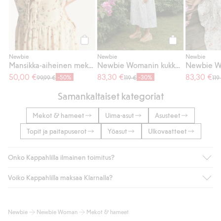
Osta
Osta
Newbie
Newbie
Newbie
Mansikka-aiheinen mekko, Newbie Woman
Newbie Womanin kukkakuvioinen puuvillamekko
50,00 €
83,30 €
83,30 €
-50%
-30%
99,99 €
119 €
119
Samankaltaiset kategoriat
Mekot & hameet
Uima-asut
Asusteet
Topit ja paitapuserot
Yöasut
Ulkovaatteet
Onko Kappahlilla ilmainen toimitus?
Voiko Kappahlilla maksaa Klarnalla?
Jos olet Kappahl Clubin jäsen, saat aina ilmaisen toimituksen
myymälään tai yli 50 euron ostoksiin, kun valitset toimituksen
noutopisteeseen tai pakettiautomaattiin (ei koske
Kyllä. Yhteistyössä Klarnan kanssa tarjoamme sujuvat
Newbie
Newbie Woman
Mekot & hameet
kotiinkuljetusta). Toimituskulut poistuvat automaattisesti, kun
maksutavat, kuten laskun, sekä muita maksuvaihtoehtoja.