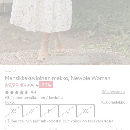
Newbie
Mansikkakuvioinen mekko, Newbie Woman
69,99 €
-30%
99,99 €
Keskimääräinen luokitus:
36
arvostelua
4.4
Väri:
Luonnonvalkoinen / kuvioitu
Koko:
Kokotaulukko
XS
S
M
L
XL
Seuraa, niin saat sähköpostin, kun kokosi on taas varastossa.