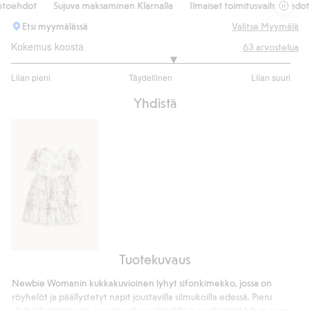
ehdot
Sujuva maksaminen Klarnalla
Ilmaiset toimitusvaihtoehdot
Etsi myymälässä
Valitse Myymälä
Kokemus koosta
63
arvostelua
3.32
Liian pieni
Täydellinen
Liian suuri
/
Perustuu
5
Yhdistä
50
ääneen
Tuotekuvaus
Kukkakuvioinen
sifonkimekko
Newbie Womanin kukkakuvioinen lyhyt sifonkimekko, jossa on
röyhelöt ja päällystetyt napit joustavilla silmukoilla edessä. Pieni