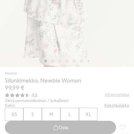
Newbie
Sifonkimekko, Newbie Woman
99,99 €
Keskimääräinen luokitus:
63
arvostelua
4.5
Väri:
Luonnonvalkoinen / kukallinen
Koko:
Kokotaulukko
XS
S
M
L
XL
Osta
Sifonk