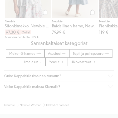
Osta
Osta
Newbie
Newbie
Newbie
Sifonkimekko, Newbie Woman
Raidallinen hame, Newbie Woman
97,30 €
79,99 €
119 €
Outlet
Alkuperäinen hinta: 139 €
Samankaltaiset kategoriat
Mekot & hameet
Asusteet
Topit ja paitapuserot
Uima-asut
Yöasut
Ulkovaatteet
Onko Kappahlilla ilmainen toimitus?
Voiko Kappahlilla maksaa Klarnalla?
Jos olet Kappahl Clubin jäsen, saat aina ilmaisen toimituksen
myymälään tai yli 50 euron ostoksiin, kun valitset toimituksen
noutopisteeseen tai pakettiautomaattiin (ei koske
Kyllä. Yhteistyössä Klarnan kanssa tarjoamme sujuvat
Newbie
Newbie Woman
Mekot & hameet
kotiinkuljetusta). Toimituskulut poistuvat automaattisesti, kun
maksutavat, kuten laskun, sekä muita maksuvaihtoehtoja.
olet kirjautunut sisään ja tunnistautunut jäseneksi.
Kassalla annettujen tietojen myötä hyväksyt Klarnan ehdot.