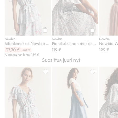
Osta
Osta
Newbie
Newbie
Newbie
Sifonkimekko, Newbie Woman
Pienikukkainen mekko, Newbie Woman
97,30 €
119 €
129 €
Outlet
Alkuperäinen hinta: 139 €
Suosittua juuri nyt
Sifonkimekko, Newbie Woman, Lisää suosi
Raidallinen ha