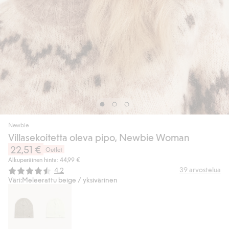
Newbie
Villasekoitetta oleva pipo, Newbie Woman
22,51 €
Outlet
Alkuperäinen hinta: 44,99 €
Keskimääräinen luokitus:
39
arvostelua
4.2
Väri:
Meleerattu beige / yksivärinen