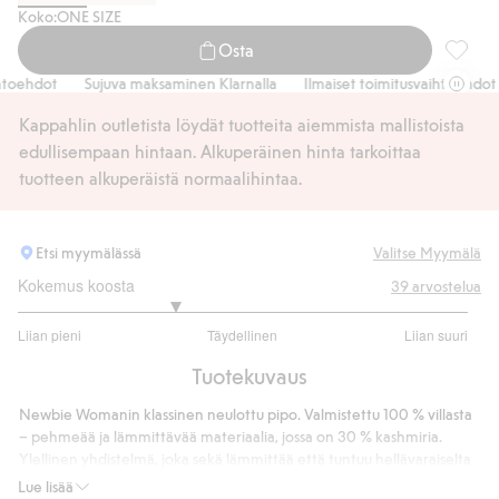
Koko:
ONE SIZE
Osta
Villase
ehdot
Sujuva maksaminen Klarnalla
Ilmaiset toimitusvaihtoehdot
Kappahlin outletista löydät tuotteita aiemmista mallistoista
edullisempaan hintaan. Alkuperäinen hinta tarkoittaa
tuotteen alkuperäistä normaalihintaa.
Etsi myymälässä
Valitse Myymälä
Kokemus koosta
39
arvostelua
2.379310344827586
Liian pieni
Täydellinen
Liian suuri
/
Perustuu
5
Tuotekuvaus
29
ääneen
Newbie Womanin klassinen neulottu pipo. Valmistettu 100 % villasta
– pehmeää ja lämmittävää materiaalia, jossa on 30 % kashmiria.
Ylellinen yhdistelmä, joka sekä lämmittää että tuntuu hellävaraiselta
herkkää ihoa vasten. Etupuolella oleva rusetti sekä pieni kääritty
Lue lisää