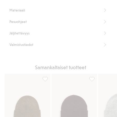
reuna luovat ajattoman vaikutelman, samalla kun villa ja kašmir ovat
pitkäkestoisia valintoja.
Materiaali
Korkeus: 24 cm
Sisältää 70 % sertifioitua villaa.
Pesuohjeet
Tuotenumero
:
497529
RWS-sertifioitu villa
Jäljitettävyys
Valmistustiedot
Samankaltaiset tuotteet
Neulepipo, Lisää suosikkeihin
Neulepipo, Lisä