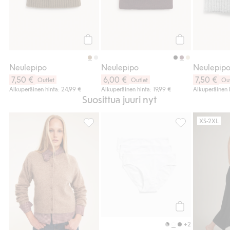
Osta
Osta
Neulepipo
Neulepipo
Neulepip
7,50 €
6,00 €
7,50 €
Outlet
Outlet
Out
Alkuperäinen hinta: 24,99 €
Alkuperäinen hinta: 19,99 €
Alkuperäinen 
Suosittua juuri nyt
XS-2XL
Pieniruudullinen paidan röyhelökauluksella
Brief 3-pack puu
Osta
+2