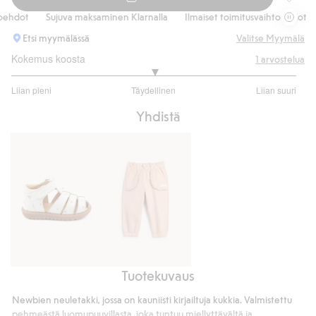
Neuleta
ehdot
Sujuva maksaminen Klarnalla
Ilmaiset toimitusvaihtoehdot
Etsi myymälässä
Valitse Myymälä
Kokemus koosta
1
arvostelua
3
Liian pieni
Täydellinen
Liian suuri
/
Perustuu
5
Yhdistä
1
ääneen
Tuotekuvaus
Kukkakuvioiset
Collegehousut
sandaalit
pitsiyksityiskohdilla
Newbien neuletakki, jossa on kauniisti kirjailtuja kukkia. Valmistettu
Hällevik
pehmeästä luomupuuvillasta, joka tuntuu miellyttävältä ja