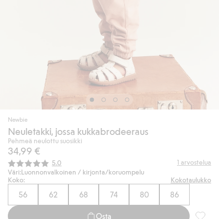
Newbie
Neuletakki, jossa kukkabrodeeraus
Pehmeä neulottu suosikki
34,99 €
Keskimääräinen luokitus:
1
arvostelua
5.0
Väri:
Luonnonvalkoinen / kirjonta/koruompelu
Koko:
Kokotaulukko
56
62
68
74
80
86
Osta