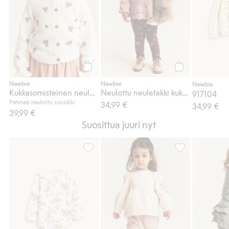
Osta
Osta
Newbie
Newbie
Newbie
Kukkasomisteinen neuletakki
Neulottu neuletakki kukkakuviolla
917104
Pehmeä neulottu suosikki
34,99 €
34,99 €
39,99 €
Suosittua juuri nyt
Kukkakuvioinen pitkähihainen body, Lisää 
Collegehousut pi