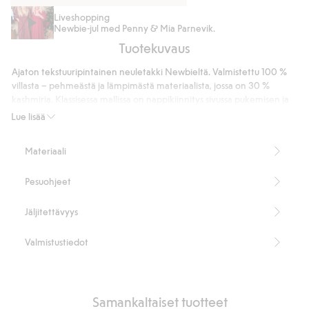
Housut
Villa-
Liveshopping
Newbie-jul med Penny & Mia Parnevik.
villan
ja
Tuotekuvaus
ja
kashmirsekoitesukat
kashmirin
Ajaton tekstuuripintainen neuletakki Newbieltä. Valmistettu 100 %
sekoitteesta
villasta – pehmeästä ja lämpimästä materiaalista, jossa on 30 %
kashmiria. Klassisessa mallissa on nappikiinnitys sivussa pukemisen ja
riisumisen helpottamiseksi. Pehmeä suosikki perheen pienimmille –
Lue lisää
mukava käyttää ja säilyttää. Laadukkaan ja ajattoman muotoilunsa
ansiosta neuletakki kestää sisarukselta tai ystävältä toiselle.
Materiaali
Sisältää 70 % sertifioitua villaa.
Tuotenumero
:
474130
Pesuohjeet
RWS-sertifioitu villa
Jäljitettävyys
Valmistustiedot
Samankaltaiset tuotteet