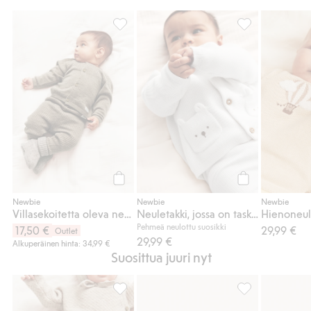
Villasekoitetta oleva neuletakki, Lisää suos
Neuletakki, joss
Osta
Osta
Newbie
Newbie
Newbie
Villasekoitetta oleva neuletakki
Neuletakki, jossa on taskut
Pehmeä neulottu suosikki
17,50 €
29,99 €
Outlet
29,99 €
Alkuperäinen hinta: 34,99 €
Suosittua juuri nyt
Housut villan ja kashmirin sekoitteesta, Li
Villa- ja kashmi