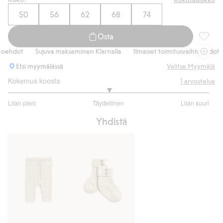
50
56
62
68
74
Osta
Neuleta
hdot
Sujuva maksaminen Klarnalla
Ilmaiset toimitusvaihtoehdot
Etsi myymälässä
Valitse Myymälä
Kokemus koosta
1
arvostelua
3
Liian pieni
Täydellinen
Liian suuri
/
Perustuu
5
Yhdistä
1
ääneen