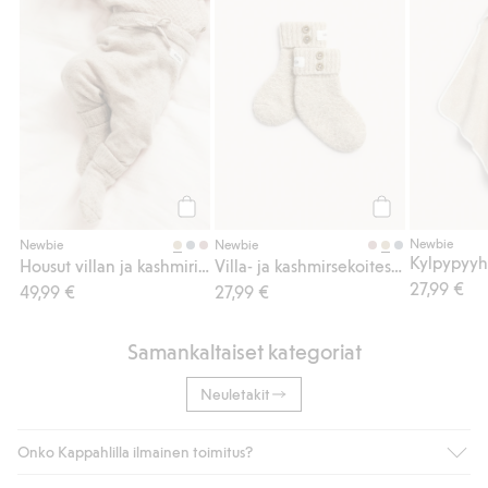
Osta
Osta
Newbie
Newbie
Newbie
Kylpypyy
Housut villan ja kashmirin sekoitteesta
Villa- ja kashmirsekoitesukat
27,99 €
49,99 €
27,99 €
Samankaltaiset kategoriat
Neuletakit
Onko Kappahlilla ilmainen toimitus?