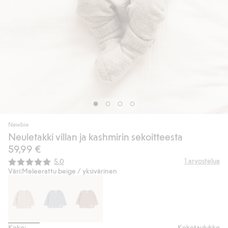
Newbie
Neuletakki villan ja kashmirin sekoitteesta
59,99 €
Keskimääräinen luokitus:
1
arvostelua
5.0
Väri:
Meleerattu beige / yksivärinen
Koko:
Kokotaulukko