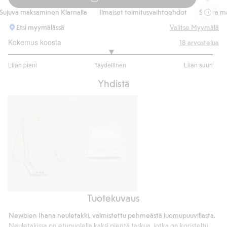
Neuleta
uva maksaminen Klarnalla
Ilmaiset toimitusvaihtoehdot
Sujuva maksa
Etsi myymälässä
Valitse Myymälä
Kokemus koosta
18
arvostelua
3
Liian pieni
Täydellinen
Liian suuri
/
Perustuu
5
Yhdistä
14
ääneen
Tuotekuvaus
Kietaisubody
Pipo
korvilla
Newbien Ihana neuletakki, valmistettu pehmeästä luomupuuvillasta.
Neuletakissa on etupuolella kaksi pientä taskua, jotka on koristeltu