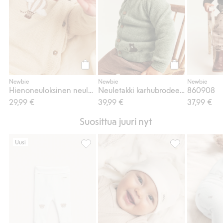
Osta
Osta
Newbie
Newbie
Newbie
Hienoneuloksinen neuletakki, jossa on kuumailmapallo
Neuletakki karhubrodeerauksella
860908
29,99 €
39,99 €
37,99 €
Suosittua juuri nyt
Uusi
Leggingsit nallekuviolla, Lisää suosikkeihi
Pipo korvilla, Li