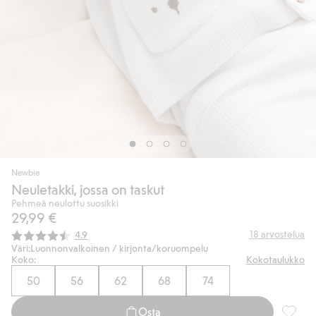
Newbie
Neuletakki, jossa on taskut
Pehmeä neulottu suosikki
29,99 €
Keskimääräinen luokitus:
18
arvostelua
4.9
Väri:
Luonnonvalkoinen / kirjonta/koruompelu
Koko:
Kokotaulukko
50
56
62
68
74
Osta