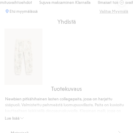
itusvaihtoehdot
Sujuva maksaminen Klarnalla
Ilmaiset toimitusvaiht
Etsi myymälässä
Valitse Myymälä
Yhdistä
Tuotekuvaus
Dinosaurusteemaiset
collegehousut
Newbien pitkähihainen lasten collegepaita, jossa on harjattu
sisäpuoli. Valmistettu pehmeästä luomupuuvillasta. Paita on kuvioitu
kauttaaltaan leikkisällä dinosauruskuviolla. Klassinen malli, jossa on
pyöreä, ribattu pääntie sekä ribatut resorit hihansuissa ja helmassa.
Lue lisää
Collegemateriaalia.
Harjattu sisäpuoli.
Materiaali