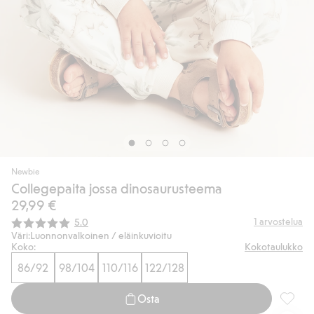
Newbie
Collegepaita jossa dinosaurusteema
29,99 €
Keskimääräinen luokitus:
1
arvostelua
5.0
Väri:
Luonnonvalkoinen / eläinkuvioitu
Koko:
Kokotaulukko
86/92
98/104
110/116
122/128
Osta
College