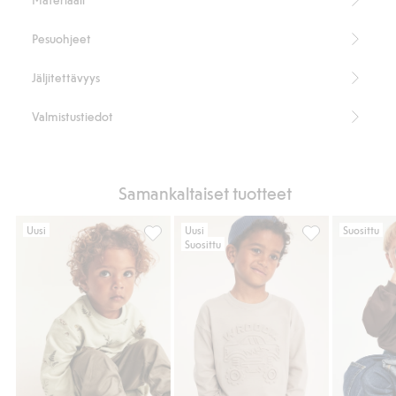
Pitkähihainen.
Dinosauruskuvio.
Pesuohjeet
Tämä tuote sisältää 100 % luomupuuvillaa.
Tuotenumero
:
906511
Jäljitettävyys
Luomupuuvilla – GOTS
Valmistustiedot
Samankaltaiset tuotteet
Uusi
Uusi
Suosittu
Suosittu
Koko kuvioitu collegepaita ribbineuloksella
Puuvillatrikoota