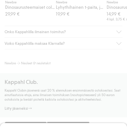
Newbie
Newbie
Newbie
Dinosaurusteemaiset collegehousut
Lyhythihainen t-paita, jossa on dinosauruksia
29,99 €
19,99 €
14,99 €
4 kpl.
3,75 €
/
Onko Kappahlilla ilmainen toimitus?
Voiko Kappahlilla maksaa Klarnalla?
Jos olet Kappahl Clubin jäsen, saat aina ilmaisen toimituksen
myymälään tai yli 50 euron ostoksiin, kun valitset toimituksen
noutopisteeseen tai pakettiautomaattiin (ei koske
Kyllä. Yhteistyössä Klarnan kanssa tarjoamme sujuvat
Newbie
Neuleet & neuletakit
kotiinkuljetusta). Toimituskulut poistuvat automaattisesti, kun
maksutavat, kuten laskun, sekä muita maksuvaihtoehtoja.
olet kirjautunut sisään ja tunnistautunut jäseneksi.
Kassalla annettujen tietojen myötä hyväksyt Klarnan ehdot.
Muussa tapauksessa toimitus maksaa 4,99 € PostNordin
Klikkaamalla “Maksa tilaus” hyväksyt Kappahlin yleiset ehdot.
Kappahl Club.
noutopisteeseen tai pakettiautomaattiin ja PostNordin
Lisätietoja Klarnan maksuehdoista
(ulkoinen linkki).
kotiinkuljetuksella 6,99 €, riippumatta ostosummasta.
Kappahl Clubin jäsenenä saat 20 % alennuksen ensimmäisestä ostoksestasi. Saat
Lue lisää
ainutlaatuisia etuja, aina ilmaisen toimituksen (noutopisteeseen) yli 50 euron
Lue lisää
ostoksista ja keräät pisteitä kaikista ostoksistasi ja aktiviteeteistasi.
Liity jäseneksi