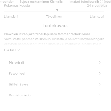
oehdot
Sujuva maksaminen Klarnalla
Ilmaiset toimitusvaihtoehdot
Kokemus koosta
24
arvostelua
3.117647058823529
Liian pieni
Täydellinen
Liian suuri
/
Perustuu
5
Tuotekuvaus
17
ääneen
Newbien lasten jakardineulepusero tammenterhokuviolla.
Valmistettu pehmeästä luomupuuvillasta ja neulottu höyhenlangalla
erityisen pehmoisen tunteen luomiseksi. Pääntiessä, hihansuissa ja
helmassa olevat ribbaukset tekevät vaatteesta mukavan käyttää, ja
Lue lisää
toisella olkapäällä oleva käytännöllinen napitus (vain koossa 86/92)
helpottaa pukemista ja riisumista. Täydellinen vaate yhtenäisen ja
Materiaali
tyylikkään sisaruslookin luomiseen.
100 % luomupuuvillaa.
Pesuohjeet
Tuotenumero
:
462234
Made with organic cotton - GOTS
Jäljitettävyys
Valmistustiedot