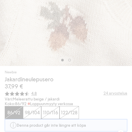
Newbie
Jakardineulepusero
37,99 €
Keskimääräinen luokitus:
24
arvostelua
4.8
Väri:
Meleerattu beige / jakardi
Koko:
86/92
Loppuunmyyty verkossa
86/92
98/104
110/116
122/128
Denna product går inte längre att köpa