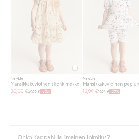
Osta
Newbie
Newbie
Mansikkakuvioinen sifonkimekko
Mansikkakuvioinen peplum
20,00 €
13,99 €
-50%
-30%
39,99 €
19,99 €
Onko Kappahlilla ilmainen toimitus?