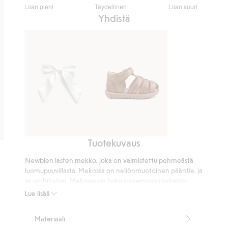
3
Liian pieni
Täydellinen
Liian suuri
/
Perustuu
Yhdistä
5
47
ääneen
Tuotekuvaus
Hiussolki,
Sandaalit
jossa
Hällevik
Newbien lasten mekko, joka on valmistettu pehmeästä
on
luomupuuvillasta. Mekossa on neliönmuotoinen pääntie, ja
satiinirusetti
se on hihaton. Mekossa on kaksi suurempaa röyhelöä
hienoilla pitsireunoilla olkapäillä sekä levenevä hameosa
Lue lisää
koristeellisilla röyhelöillä. Kokovuori antaa lisämukavuutta
ja napit selässä helpottavat pukemista ja riisumista. Ihana
Materiaali
kesäinen kuosi, jossa on mansikoita. Sisaruksille ja äidille on