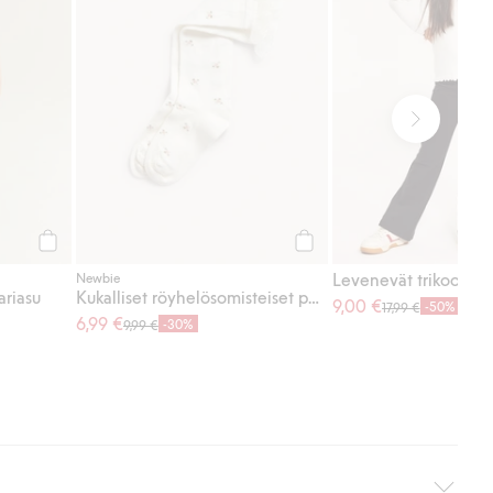
Osta
Osta
Levenevät trikoohous
Newbie
ariasu
Kukalliset röyhelösomisteiset polvisukat
9,00 €
-50%
17,99 €
6,99 €
-30%
9,99 €