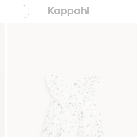
Sujuva maksaminen Klarnalla
Ilmaiset toimitusvai