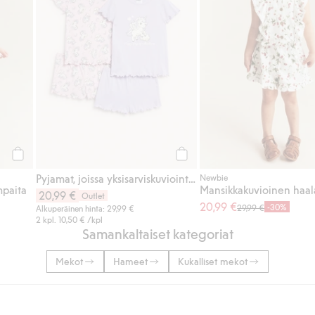
Osta
Osta
Pyjamat, joissa yksisarviskuviointi, 2 kpl:n pakkaus
Newbie
paita
Mansikkakuvioinen haal
20,99 €
Outlet
20,99 €
-30%
29,99 €
Alkuperäinen hinta: 29,99 €
2 kpl.
10,50 €
/kpl
Samankaltaiset kategoriat
Mekot
Hameet
Kukalliset mekot