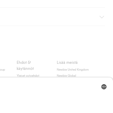
i pakettiautomaattiin (ei koske kotiinkuljetusta). Toimituskulut
ippumatta ostosummasta.
 myötä hyväksyt Klarnan ehdot.
Ehdot &
Lisää meistä
käytännöt
roup
Newbie United Kingdom
Yleiset ostoehdot
Newbie Global
Tietosuojaseloste
Affiliate
t
Evästekäytäntö
Opiskelija-alennus
Ehdot #YesKappahl
#YesNewbie