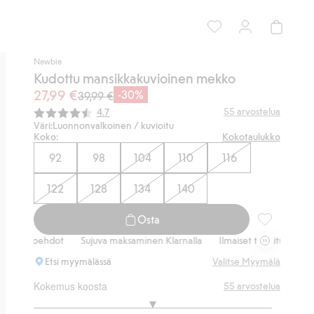
Newbie
Kudottu mansikkakuvioinen mekko
27,99 €
-30%
39,99 €
Keskimääräinen luokitus:
55
arvostelua
4.7
Väri:
Luonnonvalkoinen / kuvioitu
Koko:
Kokotaulukko
92
98
104
110
116
122
128
134
140
Osta
Kudottu man
htoehdot
Sujuva maksaminen Klarnalla
Ilmaiset toimitusvaihtoehdot
Etsi myymälässä
Valitse Myymälä
Kokemus koosta
55
arvostelua