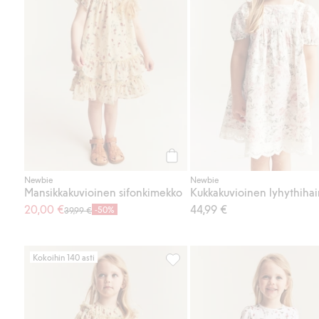
Osta
Newbie
Newbie
Mansikkakuvioinen sifonkimekko
20,00 €
44,99 €
-50%
39,99 €
Kokoihin 140 asti
Mansikkakuvioinen sifonkimekko,