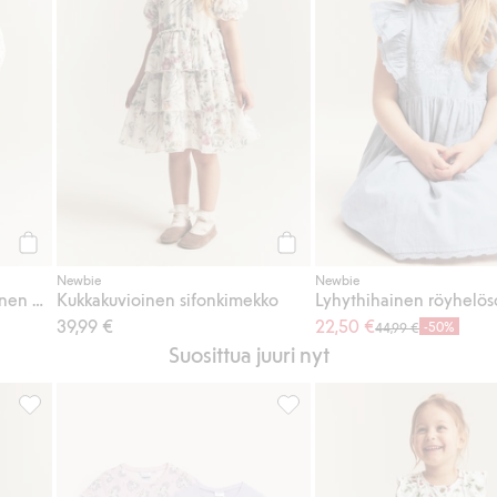
Osta
Osta
Newbie
Newbie
Kukkakuvioinen lyhythihainen mekko
Kukkakuvioinen sifonkimekko
39,99 €
22,50 €
-50%
44,99 €
Suosittua juuri nyt
 Lisää suosikkeihin
Mansikkakuvioinen peplumpaita, Lisää suosikkeihin
Pyjamat, joissa yksisarviskuvio