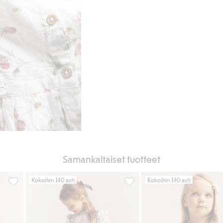
Samankaltaiset tuotteet
Kokoihin 140 asti
Kokoihin 140 asti
 Lisää suosikkeihin
Kukkakuvioinen lyhythihainen mekko, Lisää suosikkeihin
Kukkakuvioinen sifonkimekko,