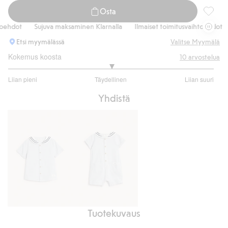
Osta
Raidall
ehdot
Sujuva maksaminen Klarnalla
Ilmaiset toimitusvaihtoehdot
Etsi myymälässä
Valitse Myymälä
Kokemus koosta
10
arvostelua
3
Liian pieni
Täydellinen
Liian suuri
/
Perustuu
5
Yhdistä
8
ääneen
Tuotekuvaus
Kudottu
Kudottu
paita,
potkupuku