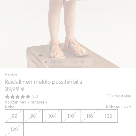
Newbie
Raidallinen mekko pussihihoilla
39,99 €
Keskimääräinen luokitus:
10
arvostelua
5.0
Väri:
Sininen / raitainen
Koko:
Kokotaulukko
92
98
104
110
116
122
128