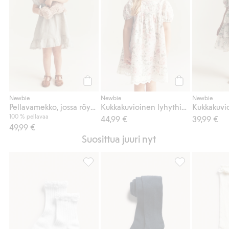
Osta
Osta
Newbie
Newbie
Newbie
Pellavamekko, jossa röyhelöt
Kukkakuvioinen lyhythihainen mekko
100 % pellavaa
44,99 €
39,99 €
49,99 €
Suosittua juuri nyt
2 paria sukkia, joissa on röyhelöreuna, Lis
Sukkahousut, Lis