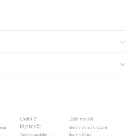
i pakettiautomaattiin (ei koske kotiinkuljetusta). Toimituskulut
ippumatta ostosummasta.
 myötä hyväksyt Klarnan ehdot.
Ehdot &
Lisää meistä
käytännöt
roup
Newbie United Kingdom
Yleiset ostoehdot
Newbie Global