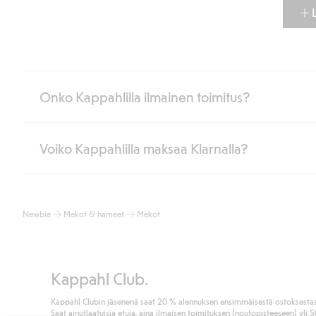
Onko Kappahlilla ilmainen toimitus?
Voiko Kappahlilla maksaa Klarnalla?
Jos olet Kappahl Clubin jäsen, saat aina ilmaisen toimituksen myymä
poistuvat automaattisesti, kun olet kirjautunut sisään ja tunnistaut
Muussa tapauksessa toimitus maksaa 4,99 € PostNordin noutopistee
Kyllä. Yhteistyössä Klarnan kanssa tarjoamme sujuvat maksutavat,
Lue lisää
Newbie
Mekot & hameet
Mekot
Klikkaamalla “Maksa tilaus” hyväksyt Kappahlin yleiset ehdot.
Lisä
Lue lisää
Kappahl Club.
Kappahl Clubin jäsenenä saat 20 % alennuksen ensimmäisestä ostoksestas
Saat ainutlaatuisia etuja, aina ilmaisen toimituksen (noutopisteeseen) yli 