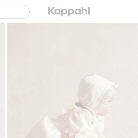
Sujuva maksaminen Klarnalla
Ilmaiset toimitusvaih