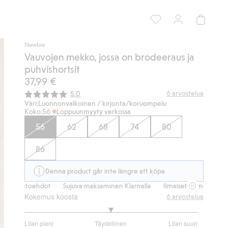
Newbie
Vauvojen mekko, jossa on brodeeraus ja
puhvishortsit
37,99 €
Keskimääräinen luokitus:
6
arvostelua
5.0
Väri:
Luonnonvalkoinen / kirjonta/koruompelu
Koko:
56
Loppuunmyyty verkossa
56
62
68
74
80
86
Denna product går inte längre att köpa
toehdot
Sujuva maksaminen Klarnalla
Ilmaiset toimitusvaihtoehdot
Kokemus koosta
6
arvostelua
3
Liian pieni
Täydellinen
Liian suuri
/