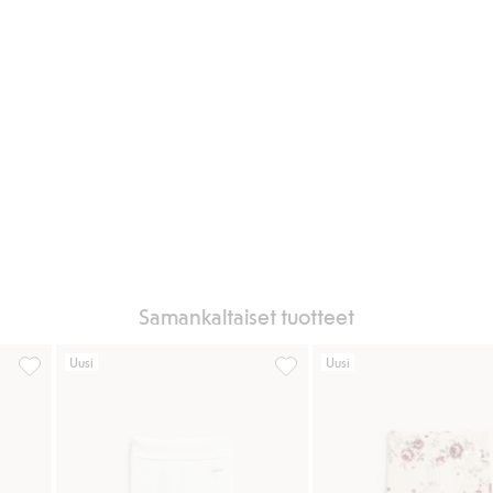
Samankaltaiset tuotteet
Uusi
Uusi
, Lisää suosikkeihin
Kuviolliset merinovillaleggingsit, Lisää suosikkeihin
Leggingsit nallekuviolla, Lisä