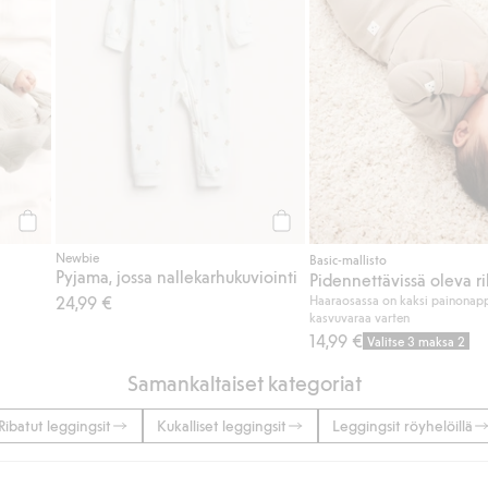
Osta
Osta
Newbie
Basic-mallisto
Pyjama, jossa nallekarhukuviointi
24,99 €
Haaraosassa on kaksi painonapp
kasvuvaraa varten
14,99 €
Valitse 3 maksa 2
Samankaltaiset kategoriat
Ribatut leggingsit
Kukalliset leggingsit
Leggingsit röyhelöillä