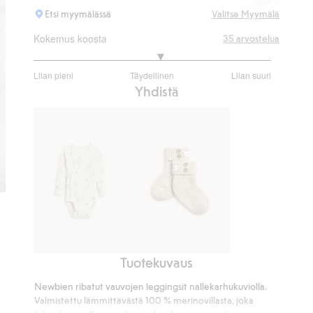
Etsi myymälässä
Valitse Myymälä
Kokemus koosta
35
arvostelua
3.142857142857143
Liian pieni
Täydellinen
Liian suuri
/
Perustuu
Yhdistä
5
28
ääneen
Tuotekuvaus
Villainen
Villa-
ribattu
ja
Newbien ribatut vauvojen leggingsit nallekarhukuviolla.
body
kashmirsekoitesukat
Valmistettu lämmittävästä 100 % merinovillasta, joka