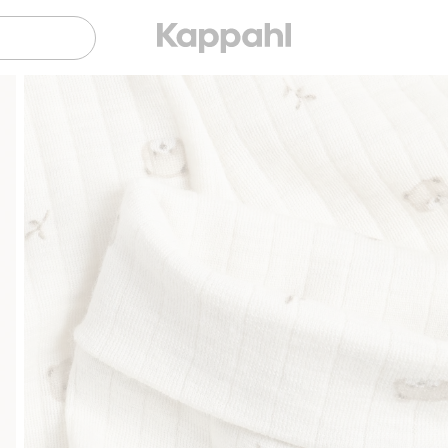
Sujuva maksaminen Klarnalla
Ilmaiset toimitusvaiht