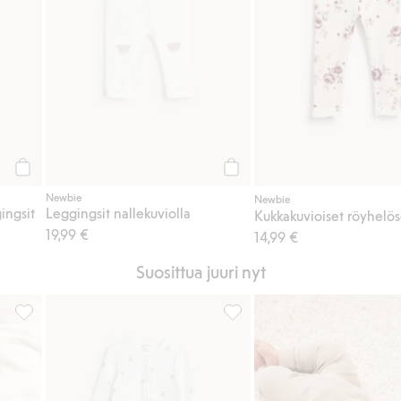
Osta
Osta
Newbie
Newbie
ingsit
Leggingsit nallekuviolla
19,99 €
14,99 €
Suosittua juuri nyt
sikkeihin
Pyjama brodeerauksella, Lisää suosikkeihin
Pyjama, jossa nallekarhukuvioi