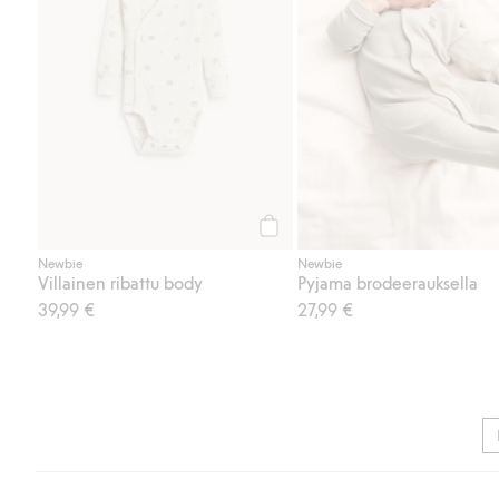
Osta
Newbie
Newbie
Villainen ribattu body
Pyjama brodeerauksella
39,99 €
27,99 €