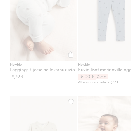
Osta
Newbie
Newbie
Leggingsit, jossa nallekarhukuvio
Kuviolliset merinovillalegg
19,99 €
15,00 €
Outlet
Alkuperäinen hinta: 29,99 €
Villainen ribattu body, Lisää suo