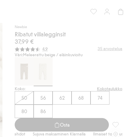
Newbie
Ribatut villalegginsit
37,99 €
Keskimääräinen luokitus:
35
arvostelua
4.9
Väri:
Meleerattu beige / eläinkuvioitu
Koko:
Kokotaulukko
50
56
62
68
74
80
86
Osta
Ribatut villa
oehdot
Sujuva maksaminen Klarnalla
Ilmaiset toimitusvaihtoehdot