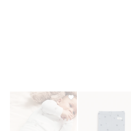
Leggingsit, jossa nallekarhukuvio