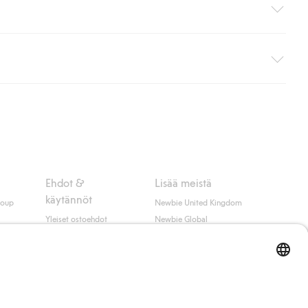
i pakettiautomaattiin (ei koske kotiinkuljetusta). Toimituskulut
ippumatta ostosummasta.
 myötä hyväksyt Klarnan ehdot.
Ehdot &
Lisää meistä
käytännöt
roup
Newbie United Kingdom
Yleiset ostoehdot
Newbie Global
Tietosuojaseloste
Affiliate
t
Evästekäytäntö
Opiskelija-alennus
Ehdot #YesKappahl
#YesNewbie