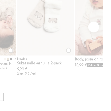
Osta
Osta
Newbie
+7
Sukat nallekarhuilla 2-pack
Pidennettävissä oleva ribattu body
15,99 €
Valitse 3 maksa 2
iriviä
9,99 €
2 kpl.
5 €
/kpl