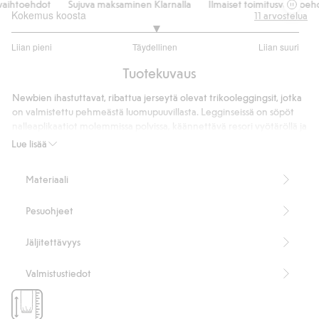
ihtoehdot
Sujuva maksaminen Klarnalla
Ilmaiset toimitusvaihtoehdo
Kokemus koosta
11
arvostelua
3
Liian pieni
Täydellinen
Liian suuri
/
Perustuu
5
Tuotekuvaus
10
ääneen
Newbien ihastuttavat, ribattua jerseytä olevat trikooleggingsit, jotka
on valmistettu pehmeästä luomupuuvillasta. Legginseissä on söpöt
nalleaplikaatiot molemmissa polvissa, käännettävä resori vyötäröllä ja
käännettävät resorit lahkeensuissa. Käytännölliset ominaisuudet
Lue lisää
antavat kasvuvaraa, joten vaatetta on mahdollista käyttää
pidempään. Sopivat yhdistettäväksi yhteensopivan paidan kanssa
Materiaali
söpön lookin luomiseksi.
Sisältää 95 % luomupuuvillaa.
Pesuohjeet
Tuotenumero
:
462556
Luomupuuvilla – GOTS
Jäljitettävyys
Valmistustiedot