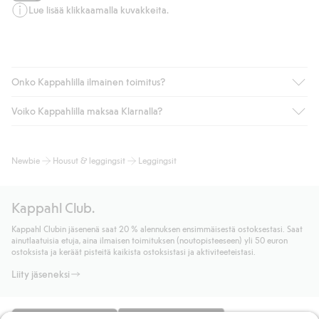
Lue lisää klikkaamalla kuvakkeita.
Onko Kappahlilla ilmainen toimitus?
Voiko Kappahlilla maksaa Klarnalla?
Jos olet Kappahl Clubin jäsen, saat aina ilmaisen toimituksen
myymälään tai yli 50 euron ostoksiin, kun valitset toimituksen
noutopisteeseen tai pakettiautomaattiin (ei koske
Kyllä. Yhteistyössä Klarnan kanssa tarjoamme sujuvat
Newbie
Housut & leggingsit
Leggingsit
kotiinkuljetusta). Toimituskulut poistuvat automaattisesti, kun
maksutavat, kuten laskun, sekä muita maksuvaihtoehtoja.
olet kirjautunut sisään ja tunnistautunut jäseneksi.
Kassalla annettujen tietojen myötä hyväksyt Klarnan ehdot.
Muussa tapauksessa toimitus maksaa 4,99 € PostNordin
Klikkaamalla “Maksa tilaus” hyväksyt Kappahlin yleiset ehdot.
Kappahl Club.
noutopisteeseen tai pakettiautomaattiin ja PostNordin
Lisätietoja Klarnan maksuehdoista
(ulkoinen linkki).
kotiinkuljetuksella 6,99 €, riippumatta ostosummasta.
Kappahl Clubin jäsenenä saat 20 % alennuksen ensimmäisestä ostoksestasi. Saat
Lue lisää
ainutlaatuisia etuja, aina ilmaisen toimituksen (noutopisteeseen) yli 50 euron
Lue lisää
ostoksista ja keräät pisteitä kaikista ostoksistasi ja aktiviteeteistasi.
Liity jäseneksi