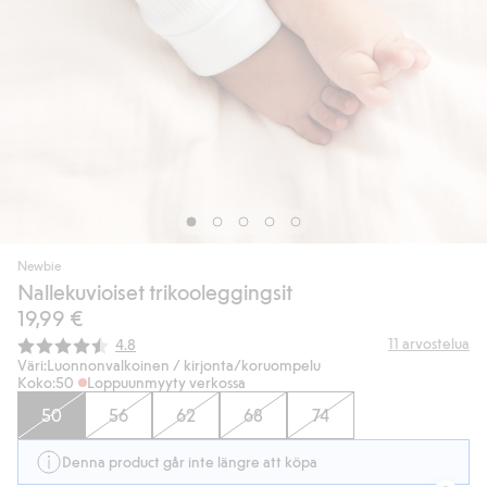
Newbie
Nallekuvioiset trikooleggingsit
19,99 €
Keskimääräinen luokitus:
11
arvostelua
4.8
Väri:
Luonnonvalkoinen / kirjonta/koruompelu
Koko:
50
Loppuunmyyty verkossa
50
56
62
68
74
Denna product går inte längre att köpa