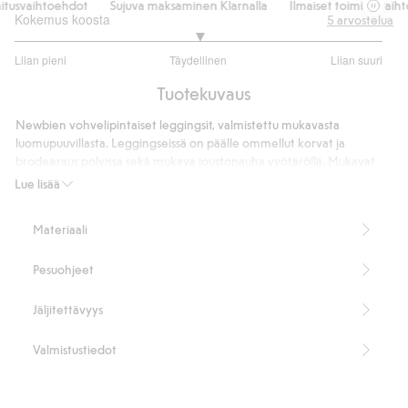
usvaihtoehdot
Sujuva maksaminen Klarnalla
Ilmaiset toimitusvaihtoe
Kokemus koosta
5
arvostelua
3
Liian pieni
Täydellinen
Liian suuri
/
Perustuu
5
Tuotekuvaus
4
ääneen
Newbien vohvelipintaiset leggingsit, valmistettu mukavasta
luomupuuvillasta. Leggingseissä on päälle ommellut korvat ja
brodeeraus polvissa sekä mukava joustonauha vyötäröllä. Mukavat
vauvojen leggingsit, joissa on käännetyt lahkeensuut ja koristenapit
Lue lisää
edessä.
Sisältää 95 % luomupuuvillaa.
Materiaali
Tuotenumero
:
451799
Luomupuuvilla – GOTS
Pesuohjeet
Jäljitettävyys
Valmistustiedot