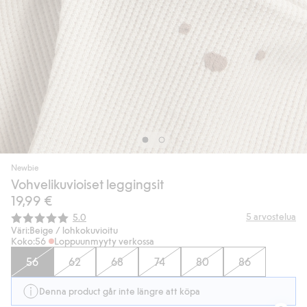
Newbie
Vohvelikuvioiset leggingsit
19,99 €
Keskimääräinen luokitus:
5
arvostelua
5.0
Väri:
Beige / lohkokuvioitu
Koko:
56
Loppuunmyyty verkossa
56
62
68
74
80
86
Denna product går inte längre att köpa