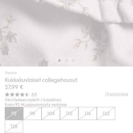
Newbie
Kukkakuvioiset collegehousut
27,99 €
Keskimääräinen luokitus:
14
arvostelua
4.9
Väri:
Vaaleanvioletti / kukallinen
Koko:
92
Loppuunmyyty verkossa
92
98
104
110
116
122
128