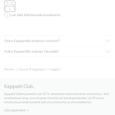
Lue lisää klikkaamalla kuvakkeita.
Onko Kappahlilla ilmainen toimitus?
Voiko Kappahlilla maksaa Klarnalla?
Jos olet Kappahl Clubin jäsen, saat aina ilmaisen toimituksen
myymälään tai yli 50 euron ostoksiin, kun valitset toimituksen
noutopisteeseen tai pakettiautomaattiin (ei koske
Kyllä. Yhteistyössä Klarnan kanssa tarjoamme sujuvat
Newbie
Housut & leggingsit
Joggerit
kotiinkuljetusta). Toimituskulut poistuvat automaattisesti, kun
maksutavat, kuten laskun, sekä muita maksuvaihtoehtoja.
olet kirjautunut sisään ja tunnistautunut jäseneksi.
Kassalla annettujen tietojen myötä hyväksyt Klarnan ehdot.
Muussa tapauksessa toimitus maksaa 4,99 € PostNordin
Klikkaamalla “Maksa tilaus” hyväksyt Kappahlin yleiset ehdot.
Kappahl Club.
noutopisteeseen tai pakettiautomaattiin ja PostNordin
Lisätietoja Klarnan maksuehdoista
(ulkoinen linkki).
kotiinkuljetuksella 6,99 €, riippumatta ostosummasta.
Kappahl Clubin jäsenenä saat 20 % alennuksen ensimmäisestä ostoksestasi. Saat
Lue lisää
ainutlaatuisia etuja, aina ilmaisen toimituksen (noutopisteeseen) yli 50 euron
Lue lisää
ostoksista ja keräät pisteitä kaikista ostoksistasi ja aktiviteeteistasi.
Liity jäseneksi