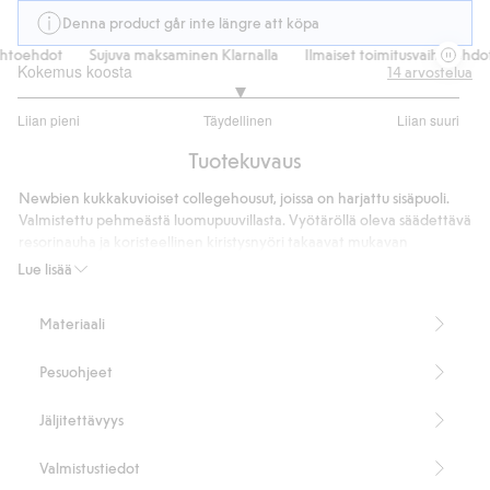
Denna product går inte längre att köpa
toehdot
Sujuva maksaminen Klarnalla
Ilmaiset toimitusvaihtoehdot
Kokemus koosta
14
arvostelua
3
Liian pieni
Täydellinen
Liian suuri
/
Perustuu
5
Tuotekuvaus
11
ääneen
Newbien kukkakuvioiset collegehousut, joissa on harjattu sisäpuoli.
Valmistettu pehmeästä luomupuuvillasta. Vyötäröllä oleva säädettävä
resorinauha ja koristeellinen kiristysnyöri takaavat mukavan
istuvuuden, ja taskut sekä lahkeensuiden pitsiröyhelö antavat
Lue lisää
viehättävän loppusilauksen. Ajaton suosikki, joka sopii yhtenäisen
sisaruslookin luomiseen.
Materiaali
100 % luomupuuvillaa.
Tuotenumero
:
466110
Pesuohjeet
Luomupuuvilla – GOTS
Jäljitettävyys
Valmistustiedot