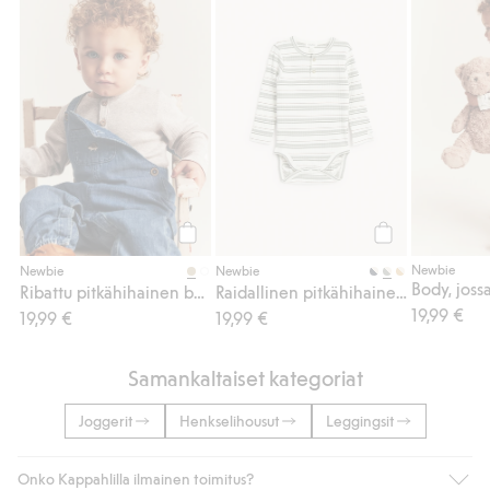
Ribattu pitkähihainen body, Lisää suosikke
Raidallinen pitk
Osta
Osta
Newbie
Newbie
Newbie
Ribattu pitkähihainen body
Raidallinen pitkähihainen body
19,99 €
19,99 €
19,99 €
Samankaltaiset kategoriat
Joggerit
Henkselihousut
Leggingsit
Onko Kappahlilla ilmainen toimitus?