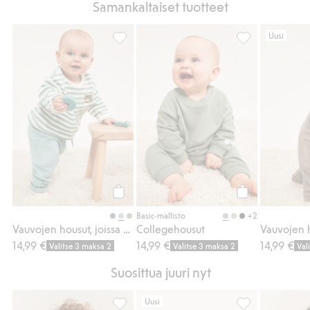
Samankaltaiset tuotteet
Uusi
Vauvojen housut, joissa on vohvelipinta, L
Collegehousut, 
Osta
Osta
+2
Basic-mallisto
Vauvojen housut, joissa on vohvelipinta
Collegehousut
14,99 €
14,99 €
14,99 €
Valitse 3 maksa 2
Valitse 3 maksa 2
Val
Suosittua juuri nyt
Uusi