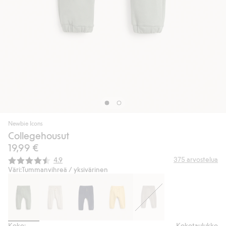
Newbie Icons
Collegehousut
19,99 €
Keskimääräinen luokitus:
375
arvostelua
4.9
Väri:
Tummanvihreä / yksivärinen
Koko:
Kokotaulukko