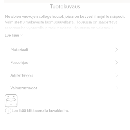
Tuotekuvaus
Jogging-
Body,
Ribattu
Sandaal
housut
jossa
pitkähihainen
Hällevi
Newbien vauvojen collegehousut, joissa on kevyesti harjattu sisäpuoli.
dinosaurussomiste
body
Valmistettu mukavasta luomupuuvillasta. Housuissa on säädettävä
resorinauha vyötäröllä ja taskut edessä. Housuissa on valetasku
takana, resorit lahkeensuissa ja koristenapit etupuolella. Täydellinen
Lue lisää
perusvaate vauvallesi.
100 % luomupuuvillaa.
Materiaali
Tuotenumero
:
422816
Luomupuuvilla – GOTS
Pesuohjeet
Jäljitettävyys
Valmistustiedot
Lue lisää klikkaamalla kuvakkeita.