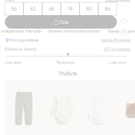
56
62
68
74
80
86
Osta
College
aksaminen Klarnalla
Ilmaiset toimitusvaihtoehdot
Sujuva maksaminen
Etsi myymälässä
Valitse Myymälä
Kokemus koosta
375
arvostelua
3.061068702290076
Liian pieni
Täydellinen
Liian suuri
/
Perustuu
5
Yhdistä
262
ääneen