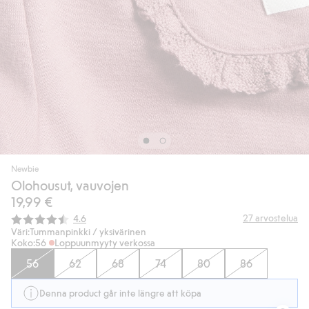
Newbie
Olohousut, vauvojen
19,99 €
Keskimääräinen luokitus:
27
arvostelua
4.6
Väri:
Tummanpinkki / yksivärinen
Koko:
56
Loppuunmyyty verkossa
56
62
68
74
80
86
Denna product går inte längre att köpa