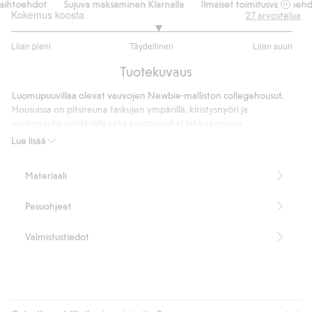
ihtoehdot
Sujuva maksaminen Klarnalla
Ilmaiset toimitusvaihtoehdot
Kokemus koosta
27
arvostelua
3.08695652173913
Liian pieni
Täydellinen
Liian suuri
/
Perustuu
5
Tuotekuvaus
23
ääneen
Luomupuuvillaa olevat vauvojen Newbie-malliston collegehousut.
Housuissa on pitsireuna taskujen ympärillä, kiristysnyöri ja
joustonauha vyötäröllä sekä joustonauhat lahkeensuissa.
100 % luomupuuvillaa.
Lue lisää
100 % luomupuuvillaa.
Tuotenumero
:
366872
Materiaali
Luomupuuvilla – GOTS
Pesuohjeet
Valmistustiedot