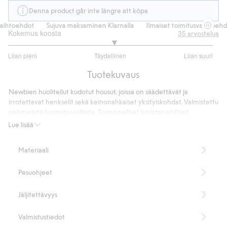
Denna product går inte längre att köpa
ihtoehdot
Sujuva maksaminen Klarnalla
Ilmaiset toimitusvaihtoehdo
Kokemus koosta
35
arvostelua
3.066666666666667
Liian pieni
Täydellinen
Liian suuri
/
Perustuu
5
Tuotekuvaus
30
ääneen
Newbien huolitellut kudotut housut, joissa on säädettävät ja
irrotettavat henkselit sekä keinonahkaiset yksityiskohdat. Valmistettu
pehmeästä luomupuuvillasta. Toiminnalliset koristenapilliset
sivutaskut sekä koristetaskut takana. Nappikiinnitys edessä ja
Lue lisää
säädettävä resorinauha vyötäröllä mukavan istuvuuden takaamiseksi.
Vastaava vaate on saatavilla myös sisaruksille samoin yhteensopiva
Materiaali
liivi.
100 % luomupuuvillaa.
Pesuohjeet
Tuotenumero
:
489401
Luomupuuvilla – GOTS
Jäljitettävyys
Valmistustiedot