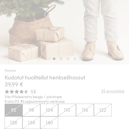
Newbie
Kudotut huolitellut henkselihousut
39,99 €
Keskimääräinen luokitus:
35
arvostelua
4.8
Väri:
Meleerattu beige / pinstripe
Koko:
92
Loppuunmyyty verkossa
92
98
104
110
116
122
128
134
140