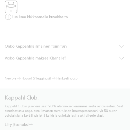
Lue lisää klikkaamalla kuvakkeita.
Onko Kappahlilla ilmainen toimitus?
Voiko Kappahlilla maksaa Klarnalla?
Jos olet Kappahl Clubin jäsen, saat aina ilmaisen toimituksen
myymälään tai yli 50 euron ostoksiin, kun valitset toimituksen
noutopisteeseen tai pakettiautomaattiin (ei koske
Kyllä. Yhteistyössä Klarnan kanssa tarjoamme sujuvat
Newbie
Housut & leggingsit
Henkselihousut
kotiinkuljetusta). Toimituskulut poistuvat automaattisesti, kun
maksutavat, kuten laskun, sekä muita maksuvaihtoehtoja.
olet kirjautunut sisään ja tunnistautunut jäseneksi.
Kassalla annettujen tietojen myötä hyväksyt Klarnan ehdot.
Muussa tapauksessa toimitus maksaa 4,99 € PostNordin
Klikkaamalla “Maksa tilaus” hyväksyt Kappahlin yleiset ehdot.
Kappahl Club.
noutopisteeseen tai pakettiautomaattiin ja PostNordin
Lisätietoja Klarnan maksuehdoista
(ulkoinen linkki).
kotiinkuljetuksella 6,99 €, riippumatta ostosummasta.
Kappahl Clubin jäsenenä saat 20 % alennuksen ensimmäisestä ostoksestasi. Saat
Lue lisää
ainutlaatuisia etuja, aina ilmaisen toimituksen (noutopisteeseen) yli 50 euron
Lue lisää
ostoksista ja keräät pisteitä kaikista ostoksistasi ja aktiviteeteistasi.
Liity jäseneksi