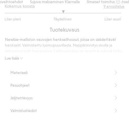
vaihtoehdot
Sujuva maksaminen Klarnalla
Ilmaiset toimitusvaihtoehd
Kokemus koosta
9
arvostelua
3
Liian pieni
Täydellinen
Liian suuri
/
Perustuu
5
Tuotekuvaus
7
ääneen
Newbie-malliston vauvojen henkselihousut, joissa on säädettävät
henkselit. Valmistettu luomupuuvillasta. Nappikiinnitys sivulla ja
piilopainonapit haaraosassa. Lahkeensuissa on resorit ja edessä tasku,
jossa on suloinen kirjailtu ankka.
Lue lisää
100 % luomupuuvillaa.
Tuotenumero
:
420851
Materiaali
Luomupuuvilla – GOTS
Pesuohjeet
Jäljitettävyys
Valmistustiedot