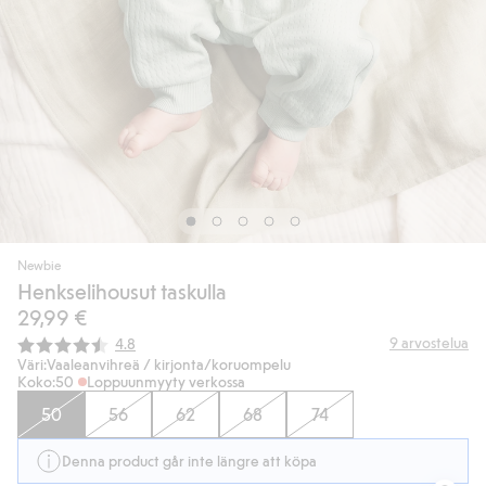
Newbie
Henkselihousut taskulla
29,99 €
Keskimääräinen luokitus:
9
arvostelua
4.8
Väri:
Vaaleanvihreä / kirjonta/koruompelu
Koko:
50
Loppuunmyyty verkossa
50
56
62
68
74
Denna product går inte längre att köpa