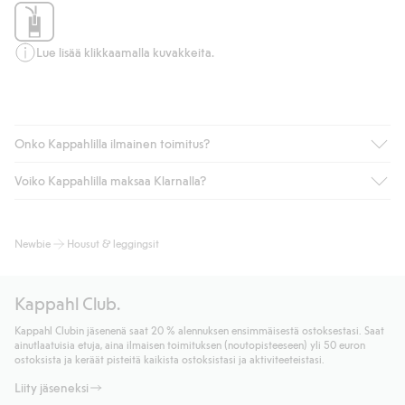
Lue lisää klikkaamalla kuvakkeita.
Onko Kappahlilla ilmainen toimitus?
Voiko Kappahlilla maksaa Klarnalla?
Jos olet Kappahl Clubin jäsen, saat aina ilmaisen toimituksen
myymälään tai yli 50 euron ostoksiin, kun valitset toimituksen
noutopisteeseen tai pakettiautomaattiin (ei koske
Kyllä. Yhteistyössä Klarnan kanssa tarjoamme sujuvat
Newbie
Housut & leggingsit
kotiinkuljetusta). Toimituskulut poistuvat automaattisesti, kun
maksutavat, kuten laskun, sekä muita maksuvaihtoehtoja.
olet kirjautunut sisään ja tunnistautunut jäseneksi.
Kassalla annettujen tietojen myötä hyväksyt Klarnan ehdot.
Muussa tapauksessa toimitus maksaa 4,99 € PostNordin
Klikkaamalla “Maksa tilaus” hyväksyt Kappahlin yleiset ehdot.
Kappahl Club.
noutopisteeseen tai pakettiautomaattiin ja PostNordin
Lisätietoja Klarnan maksuehdoista
(ulkoinen linkki).
kotiinkuljetuksella 6,99 €, riippumatta ostosummasta.
Kappahl Clubin jäsenenä saat 20 % alennuksen ensimmäisestä ostoksestasi. Saat
Lue lisää
ainutlaatuisia etuja, aina ilmaisen toimituksen (noutopisteeseen) yli 50 euron
Lue lisää
ostoksista ja keräät pisteitä kaikista ostoksistasi ja aktiviteeteistasi.
Liity jäseneksi