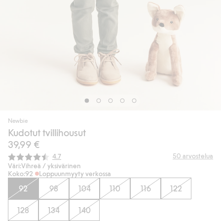
Newbie
Kudotut tvillihousut
39,99 €
Keskimääräinen luokitus:
50
arvostelua
4.7
Väri:
Vihreä / yksivärinen
Koko:
92
Loppuunmyyty verkossa
92
98
104
110
116
122
128
134
140