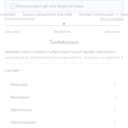
Denna product går inte längre att köpa
htoehdot
Sujuva maksaminen Klarnalla
Ilmaiset toimitusvaihtoehdot
Kokemus koosta
50
arvostelua
3.047619047619047
Liian pieni
Täydellinen
Liian suuri
/
Perustuu
5
Tuotekuvaus
42
ääneen
Newbien hienot kudotut tvillipintaiset housut lapsille. Valmistettu
pehmeästä ja miellyttävästä luomupuuvillasta. Housuissa on klassiset 5
taskua, säädettävä joustonauha vyötäröllä sekä nappi ja sepalus
edessä.
Lue lisää
Sisältää 98 % luomupuuvillaa.
Tuotenumero
:
468041
Materiaali
Luomupuuvilla – GOTS
Pesuohjeet
Jäljitettävyys
Valmistustiedot