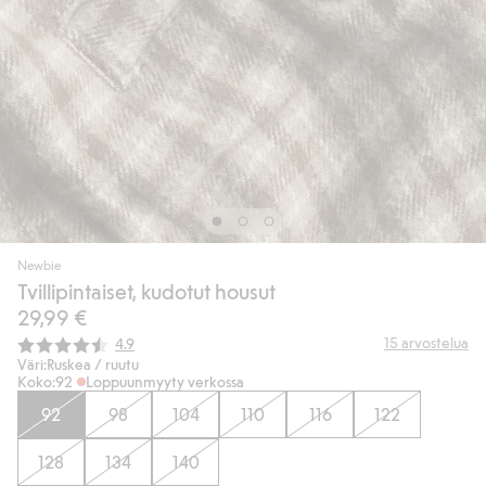
Newbie
Tvillipintaiset, kudotut housut
29,99 €
Keskimääräinen luokitus:
15
arvostelua
4.9
Väri:
Ruskea / ruutu
Koko:
92
Loppuunmyyty verkossa
92
98
104
110
116
122
128
134
140