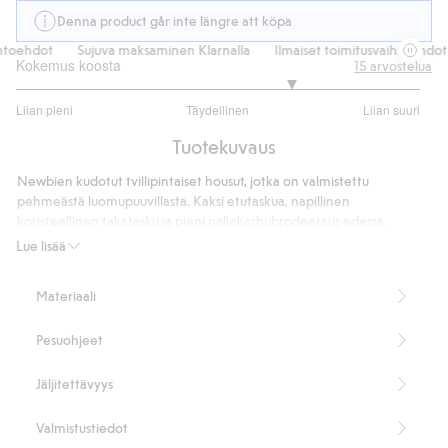
Denna product går inte längre att köpa
oehdot
Sujuva maksaminen Klarnalla
Ilmaiset toimitusvaihtoehdot
Kokemus koosta
15
arvostelua
3.727272727272728
Liian pieni
Täydellinen
Liian suuri
/
Perustuu
5
Tuotekuvaus
11
ääneen
Newbien kudotut tvillipintaiset housut, jotka on valmistettu
pehmeästä luomupuuvillasta. Kaksi etutaskua, napillinen
koristeellinen takatasku ja pieni nallekarhubrodeeraus edessä.
Säädettävä vyötärö joustonauhalla takaa mukavan istuvuuden ja
Lue lisää
pidemmän käyttöajan. Toimitetaan lahkeensuut taitettuna.
Yhteensopiva vaate on saatavana myös äidille ja sisaruksille
Materiaali
ajattoman lookin luomiseksi.
100 % luomupuuvillaa.
Pesuohjeet
Tuotenumero
:
450668
Luomupuuvilla – GOTS
Jäljitettävyys
Valmistustiedot