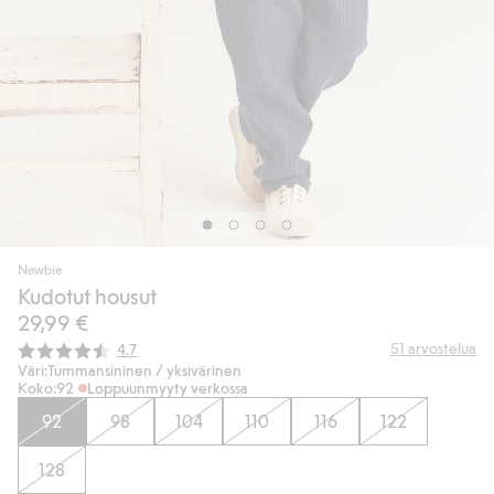
Newbie
Kudotut housut
29,99 €
Keskimääräinen luokitus:
51
arvostelua
4.7
Väri:
Tummansininen / yksivärinen
Koko:
92
Loppuunmyyty verkossa
92
98
104
110
116
122
128