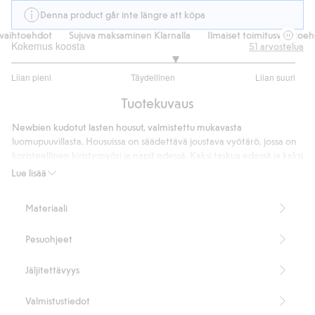
Denna product går inte längre att köpa
vaihtoehdot
Sujuva maksaminen Klarnalla
Ilmaiset toimitusvaihtoehd
Kokemus koosta
51
arvostelua
3.307692307692307
Liian pieni
Täydellinen
Liian suuri
/
Perustuu
5
Tuotekuvaus
39
ääneen
Newbien kudotut lasten housut, valmistettu mukavasta
luomupuuvillasta. Housuissa on säädettävä joustava vyötärö, jossa on
koristeellinen kiristysnyöri ja napit edessä. Kaksi taskua edessä ja kaksi
takana sekä käännetyt lahkeensuut. Käytä esimerkiksi yhteensopivan
Lue lisää
paidan kanssa tai pue myös sisaruksille yhteensopiva malli.
100 % luomupuuvillaa.
Materiaali
Tuotenumero
:
432633
Luomupuuvilla – GOTS
Pesuohjeet
Jäljitettävyys
Valmistustiedot