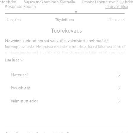
toehdot
Sujuva maksaminen Klarnalla
Ilmaiset toimitusvaihtoehdot
Kokemus koosta
14
arvostelua
3.363636363636364
Liian pieni
Täydellinen
Liian suuri
/
Perustuu
5
Tuotekuvaus
11
ääneen
Newbien kudotut housut vauvoille, valmistettu pehmeästä
luomupuuvillasta. Housuissa on kaksi etutaskua, kaksi takataskua sekä
mukava joustonauha vyötäröllä. Koristenapit ja käärityt lahkeensuut.
100 % luomupuuvillaa.
Lue lisää
Tuotenumero
:
421297
Materiaali
Pesuohjeet
Valmistustiedot