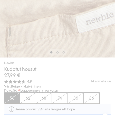
Newbie
Kudotut housut
27,99 €
Keskimääräinen luokitus:
14
arvostelua
4.9
Väri:
Beige / yksivärinen
Koko:
56
Loppuunmyyty verkossa
56
62
68
74
80
86
Denna product går inte längre att köpa