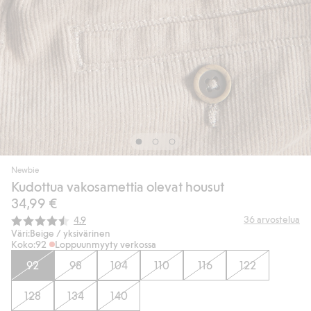
Newbie
Kudottua vakosamettia olevat housut
34,99 €
Keskimääräinen luokitus:
36
arvostelua
4.9
Väri:
Beige / yksivärinen
Koko:
92
Loppuunmyyty verkossa
92
98
104
110
116
122
128
134
140