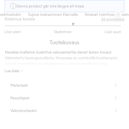
Denna product går inte längre att köpa
aihtoehdot
Sujuva maksaminen Klarnalla
Ilmaiset toimitusvaihtoehdo
Kokemus koosta
36
arvostelua
3.347826086956522
Liian pieni
Täydellinen
Liian suuri
/
Perustuu
5
Tuotekuvaus
23
ääneen
Newbie-malliston kudottua vakosamettia olevat lasten housut.
Valmistettu luomupuuvillasta. Housuissa on vyötäröllä koristenyöri,
edessä vinot taskut, koristesepalus ja takana napillinen tasku.
Toimitetaan lahkeensuut taitettuna. Koot 134 ja 140 ovat saatavana
Lue lisää
vain verkkokaupasta
100 % luomupuuvillaa.
Materiaali
Tuotenumero
:
367854
Luomupuuvilla – GOTS
Pesuohjeet
Valmistustiedot