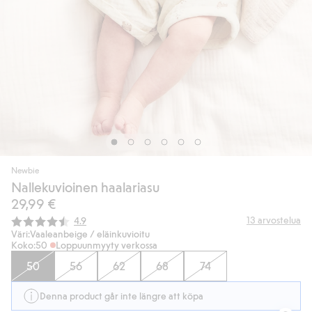
Newbie
Nallekuvioinen haalariasu
29,99 €
Keskimääräinen luokitus:
13
arvostelua
4.9
Väri:
Vaaleanbeige / eläinkuvioitu
Koko:
50
Loppuunmyyty verkossa
50
56
62
68
74
Denna product går inte längre att köpa