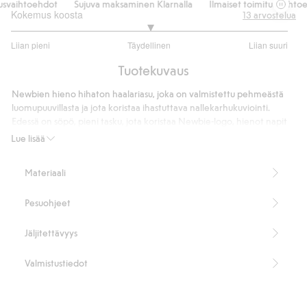
svaihtoehdot
Sujuva maksaminen Klarnalla
Ilmaiset toimitusvaihtoeh
Kokemus koosta
13
arvostelua
3
Liian pieni
Täydellinen
Liian suuri
/
Perustuu
5
Tuotekuvaus
11
ääneen
Newbien hieno hihaton haalariasu, joka on valmistettu pehmeästä
luomupuuvillasta ja jota koristaa ihastuttava nallekarhukuviointi.
Edessä on söpö, pieni tasku, jota koristaa Newbie-logo, hienot napit
olkapäillä ja painonapit haaraosassa helpottavat pukemista ja
Lue lisää
riisumista. Täydellinen vauvojen potkupuku, ja sisaruksille on
saatavana vastaava malli.
Materiaali
100 % luomupuuvillaa.
Tuotenumero
:
452656
Pesuohjeet
Luomupuuvilla – GOTS
Jäljitettävyys
Valmistustiedot