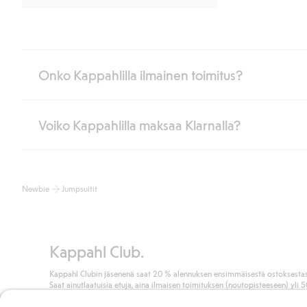
Onko Kappahlilla ilmainen toimitus?
Voiko Kappahlilla maksaa Klarnalla?
Jos olet Kappahl Clubin jäsen, saat aina ilmaisen toimituksen myymä
poistuvat automaattisesti, kun olet kirjautunut sisään ja tunnistaut
Muussa tapauksessa toimitus maksaa 4,99 € PostNordin noutopistee
Kyllä. Yhteistyössä Klarnan kanssa tarjoamme sujuvat maksutavat,
Lue lisää
Newbie
Jumpsuitit
Klikkaamalla “Maksa tilaus” hyväksyt Kappahlin yleiset ehdot.
Lisä
Lue lisää
Kappahl Club.
Kappahl Clubin jäsenenä saat 20 % alennuksen ensimmäisestä ostoksestas
Saat ainutlaatuisia etuja, aina ilmaisen toimituksen (noutopisteeseen) yli 
euron ostoksista ja keräät pisteitä kaikista ostoksistasi ja aktiviteeteistasi.