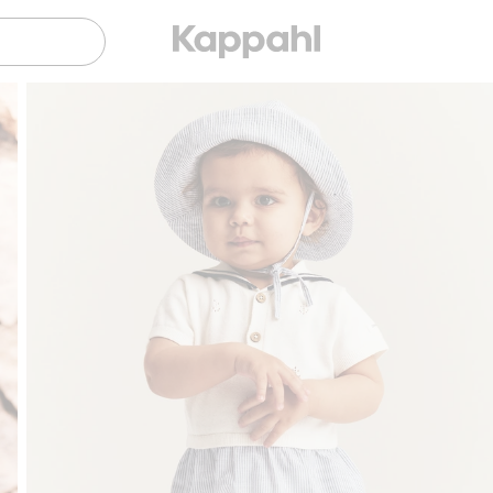
Sujuva maksaminen Klarnalla
Ilmaiset toimitusvaihtoehdot
Suju