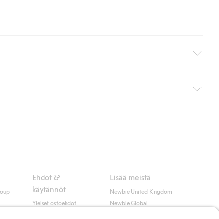
i pakettiautomaattiin (ei koske kotiinkuljetusta). Toimituskulut
ippumatta ostosummasta.
 myötä hyväksyt Klarnan ehdot.
Ehdot &
Lisää meistä
käytännöt
roup
Newbie United Kingdom
Yleiset ostoehdot
Newbie Global
Tietosuojaseloste
Affiliate