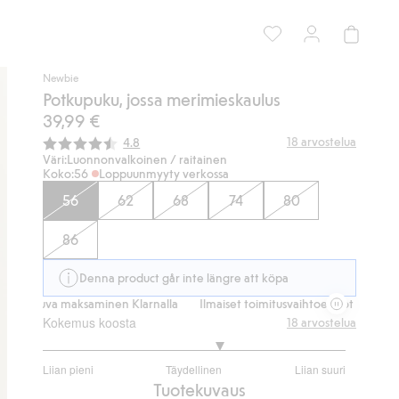
Newbie
Potkupuku, jossa merimieskaulus
39,99 €
Keskimääräinen luokitus:
18
arvostelua
4.8
Väri:
Luonnonvalkoinen / raitainen
Koko:
56
Loppuunmyyty verkossa
56
62
68
74
80
86
Denna product går inte längre att köpa
va maksaminen Klarnalla
Ilmaiset toimitusvaihtoehdot
Sujuva maksa
Kokemus koosta
18
arvostelua
3.352941176470588
Liian pieni
Täydellinen
Liian suuri
/
Perustuu
Tuotekuvaus
5