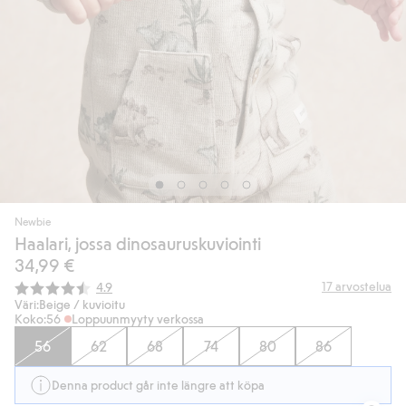
Newbie
Haalari, jossa dinosauruskuviointi
34,99 €
Keskimääräinen luokitus:
17
arvostelua
4.9
Väri:
Beige / kuvioitu
Koko:
56
Loppuunmyyty verkossa
56
62
68
74
80
86
Denna product går inte längre att köpa