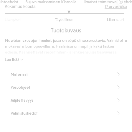
htoehdot
Sujuva maksaminen Klarnalla
Ilmaiset toimitusvaihtoehdot
Kokemus koosta
17
arvostelua
3.142857142857143
Liian pieni
Täydellinen
Liian suuri
/
Perustuu
5
Tuotekuvaus
14
ääneen
Newbien vauvojen haalari, jossa on söpö dinosauruskuvio. Valmistettu
mukavasta luomupuuvillasta. Haalarissa on napit ja kaksi taskua
edessä. Käännettävät resorit hihan- ja lahkeensuissa kasvuvaraa
varten, jotta vauva voi käyttää haalaria pidempään.
Lue lisää
Sisältää 95 % luomupuuvillaa.
Tuotenumero
:
424432
Materiaali
Luomupuuvilla – GOTS
Pesuohjeet
Jäljitettävyys
Valmistustiedot