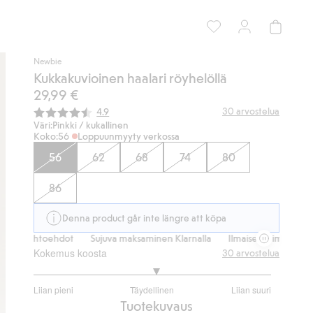
Newbie
Kukkakuvioinen haalari röyhelöllä
29,99 €
Keskimääräinen luokitus:
30
arvostelua
4.9
Väri:
Pinkki / kukallinen
Koko:
56
Loppuunmyyty verkossa
56
62
68
74
80
86
Denna product går inte längre att köpa
vaihtoehdot
Sujuva maksaminen Klarnalla
Ilmaiset toimitusvaihtoeh
Kokemus koosta
30
arvostelua
3.074074074074074
Liian pieni
Täydellinen
Liian suuri
/
Perustuu
Tuotekuvaus
5