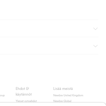
i pakettiautomaattiin (ei koske kotiinkuljetusta). Toimituskulut
ippumatta ostosummasta.
 myötä hyväksyt Klarnan ehdot.
Ehdot &
Lisää meistä
käytännöt
roup
Newbie United Kingdom
Yleiset ostoehdot
Newbie Global