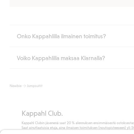
Onko Kappahlilla ilmainen toimitus?
Voiko Kappahlilla maksaa Klarnalla?
Jos olet Kappahl Clubin jäsen, saat aina ilmaisen toimituksen myymä
poistuvat automaattisesti, kun olet kirjautunut sisään ja tunnistaut
Muussa tapauksessa toimitus maksaa 4,99 € PostNordin noutopistee
Kyllä. Yhteistyössä Klarnan kanssa tarjoamme sujuvat maksutavat,
Lue lisää
Newbie
Jumpsuitit
Klikkaamalla “Maksa tilaus” hyväksyt Kappahlin yleiset ehdot.
Lisä
Lue lisää
Kappahl Club.
Kappahl Clubin jäsenenä saat 20 % alennuksen ensimmäisestä ostoksestas
Saat ainutlaatuisia etuja, aina ilmaisen toimituksen (noutopisteeseen) yli 
euron ostoksista ja keräät pisteitä kaikista ostoksistasi ja aktiviteeteistasi.