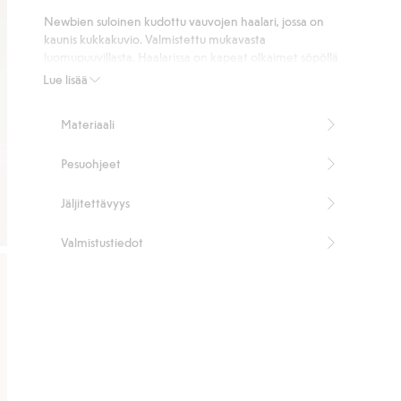
27
Newbien suloinen kudottu vauvojen haalari, jossa on
ääneen
kaunis kukkakuvio. Valmistettu mukavasta
luomupuuvillasta. Haalarissa on kapeat olkaimet söpöllä
röyhelöllä, tasku takana sekä joustonauha röyhelöllä
Lue lisää
lahkeensuissa. Napit takana ja haaraosassa. Sisaruksille ja
äidille on saatavana samanlaiset mallit.
Materiaali
100 % luomupuuvillaa.
Tuotenumero
:
423194
Pesuohjeet
Organic cotton
Jäljitettävyys
Valmistustiedot