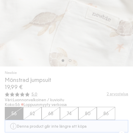
Newbie
Mönstrad jumpsuit
19,99 €
Keskimääräinen luokitus:
2
arvostelua
5.0
Väri:
Luonnonvalkoinen / kuvioitu
Koko:
56
Loppuunmyyty verkossa
56
62
68
74
80
86
Denna product går inte längre att köpa