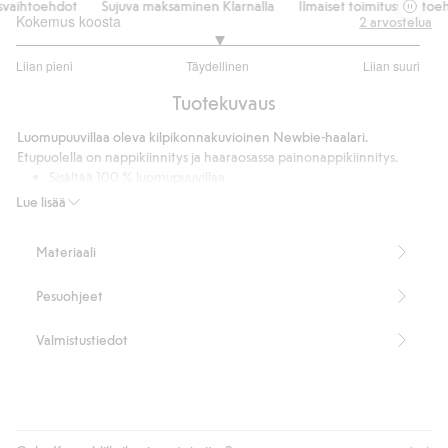
aihtoehdot
Sujuva maksaminen Klarnalla
Ilmaiset toimitusvaihtoehdo
Kokemus koosta
2
arvostelua
3
Liian pieni
Täydellinen
Liian suuri
/
Perustuu
5
Tuotekuvaus
2
ääneen
Luomupuuvillaa oleva kilpikonnakuvioinen Newbie-haalari.
Etupuolella on nappikiinnitys ja haaraosassa painonappikiinnitys.
Sisältää 100 % luomupuuvillaa.
Tämä tuote on valmistettu GOTS-sertifioidusta luomupuuvillasta.
Lue lisää
Tuotenumero
:
349365
Luomupuuvilla – GOTS
Materiaali
Pesuohjeet
Valmistustiedot