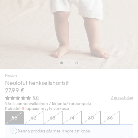
Newbie
Neulotut henkselishortsit
27,99 €
Keskimääräinen luokitus:
2
arvostelua
5.0
Väri:
Luonnonvalkoinen / kirjonta/koruompelu
Koko:
56
Loppuunmyyty verkossa
56
62
68
74
80
86
Denna product går inte längre att köpa