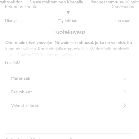
ihtoehdot
Sujuva maksaminen Klarnalla
Ilmaiset toimitusvaihtoehdo
Kokemus koosta
2
arvostelua
3
Liian pieni
Täydellinen
Liian suuri
/
Perustuu
5
Tuotekuvaus
2
ääneen
Ohutneuloksiset vauvojen Newbie-sukkahousut, jotka on valmistettu
luomupuuvillasta. Koristekirjailu etupuolella ja säädettävät henkselit.
- Sisältää 100 % luomupuuvillaa.
- GOTS-sertifioitu: USB TEXT2007
Lue lisää
- Tämä tuote on valmistettu GOTS-sertifioidusta
luomupuuvillasta.
Materiaali
Tuotenumero
:
318477
Luomupuuvilla – GOTS
Pesuohjeet
Valmistustiedot