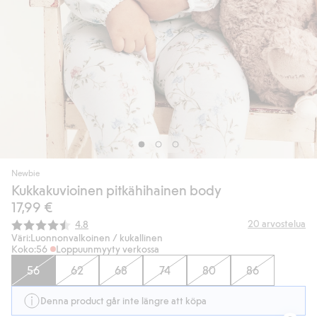
Newbie
Kukkakuvioinen pitkähihainen body
17,99 €
Keskimääräinen luokitus:
20
arvostelua
4.8
Väri:
Luonnonvalkoinen / kukallinen
Koko:
56
Loppuunmyyty verkossa
56
62
68
74
80
86
Denna product går inte längre att köpa