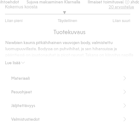
htoehdot
Sujuva maksaminen Klarnalla
Ilmaiset toimitusvaihtoehdot
Kokemus koosta
20
arvostelua
2.888888888888889
Liian pieni
Täydellinen
Liian suuri
/
Perustuu
5
Tuotekuvaus
18
ääneen
Newbien kaunis pitkähihainen vauvojen body, valmistettu
luomupuuvillasta. Bodyssa on puhvihihat, ja sen hihansuissa ja
pääntiessä on joustonauhat ja picot-reunat. Takana on kiinnitys napilla
ja joustosilmukalla, kun taas haaraosassa on käytännölliset painonapit.
Lue lisää
Sisältää 95 % luomupuuvillaa.
Tuotenumero
:
438267
Materiaali
Luomupuuvilla – GOTS
Pesuohjeet
Jäljitettävyys
Valmistustiedot