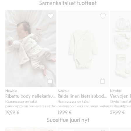
Samankaltaiset tuotteet
Ribattu body nallekarhuilla, Lisää suosikke
Raidallinen kiet
Osta
Osta
Newbie
Newbie
Newbie
Ribattu body nallekarhuilla
Raidallinen kietaisubody brodeerauksella
Vauvojen l
Haaraosassa on kaksi
Haaraosassa on kaksi
Täydellinen la
painonappiriviä kasvuvaraa varten
painonappiriviä kasvuvaraa varten
vastasyntynee
19,99 €
19,99 €
39,99 €
Suosittua juuri nyt