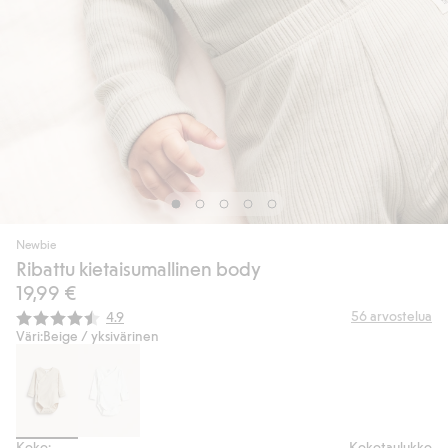
Newbie
Ribattu kietaisumallinen body
19,99 €
Keskimääräinen luokitus:
56
arvostelua
4.9
Väri:
Beige / yksivärinen
Koko:
Kokotaulukko