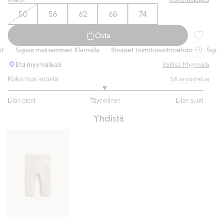
50
56
62
68
74
Osta
Ribattu
Sujuva maksaminen Klarnalla
Ilmaiset toimitusvaihtoehdot
Sujuva 
Etsi myymälässä
Valitse Myymälä
Kokemus koosta
56
arvostelua
2.96078431372549
Liian pieni
Täydellinen
Liian suuri
/
Perustuu
5
Yhdistä
51
ääneen