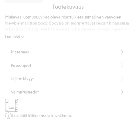
Tuotekuvaus
Ribatut
leggingsit
Mukavaa luomupuuvillaa oleva ribattu kietaisumallinen vauvojen
Newbie-malliston body. Bodyssa on suoristettavat resorit hihansuissa
ja kaksi painonappiriviä haaraosassa, jotta vauvalle jää kasvuvaraa ja
samaa vaatetta voidaan käyttää pidempään. Pehmeä ja mukava
Lue lisää
vauvojen pitkähihainen body perheen pienimmille.
Sisältää 95 % luomupuuvillaa.
Materiaali
Tuotenumero
:
409599
Luomupuuvilla – GOTS
Pesuohjeet
Jäljitettävyys
Valmistustiedot
Lue lisää klikkaamalla kuvakkeita.