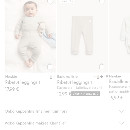
Suosittu
Ribatut leggingsit, Lisää suosikkeihin
Ribatut leggings
Osta
Osta
Newbie
+9
Newbie
Basic-mallisto
Ribatut leggingsit
Ribatut leggingsit
Haaraosassa o
Kasvuvara – taitettavat resorit
17,99 €
painonappiriv
12,99 €
Valitse 3 maksa 2
19,99 €
Onko Kappahlilla ilmainen toimitus?
Voiko Kappahlilla maksaa Klarnalla?
Jos olet Kappahl Clubin jäsen, saat aina ilmaisen toimituksen