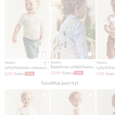
Lyhythihainen valaskuvioinen body, Lisää 
Raidallinen pitk
Osta
Osta
Newbie
Newbie
Newbie
Raidallinen pitkähihainen paitabody
Lyhythihainen valaskuvioinen body
20,99 €
9,00 €
-30%
9,00 €
29,99 €
-50%
17,99 €
17,99
Suosittua juuri nyt
Kudottu potkupuku, jossa on mansikkakuvio
Lyhythihainen p