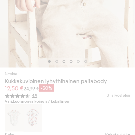
Newbie
Kukkakuvioinen lyhythihainen paitabody
12,50 €
-50%
24,99 €
Keskimääräinen luokitus:
31
arvostelua
4.9
Väri:
Luonnonvalkoinen / kukallinen
Koko:
Kokotaulukko