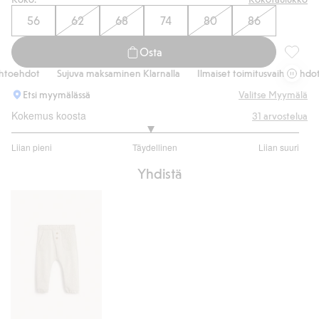
56
62
68
74
80
86
Osta
Kukkaku
oehdot
Sujuva maksaminen Klarnalla
Ilmaiset toimitusvaihtoehdot
Etsi myymälässä
Valitse Myymälä
Kokemus koosta
31
arvostelua
2.925925925925926
Liian pieni
Täydellinen
Liian suuri
/
Perustuu
5
Yhdistä
27
ääneen