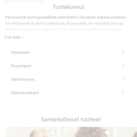
Tuotekuvaus
Collegehousut
Pehmeästä luomupuuvillasta valmistettu Newbien kukkakuvioinen
lyhythihainen kudottu paitabody. Etupuolella on nappikiinnitys ja
jalkovälissä painonappikiinnitys. Kaulus, toiminnallinen rintatasku,
takakaarroke ja joustavat jalka-aukot. Sisaruksille ja äidille on
Lue lisää
saatavana samanlaiset mallit.
100 % luomupuuvillaa.
Materiaali
Tuotenumero
:
837617
Luomupuuvilla – GOTS
Pesuohjeet
Jäljitettävyys
Valmistustiedot
Samankaltaiset tuotteet