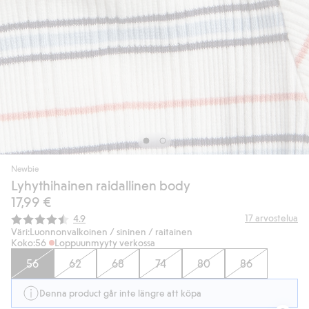
Newbie
Lyhythihainen raidallinen body
17,99 €
Keskimääräinen luokitus:
17
arvostelua
4.9
Väri:
Luonnonvalkoinen / sininen / raitainen
Koko:
56
Loppuunmyyty verkossa
56
62
68
74
80
86
Denna product går inte längre att köpa