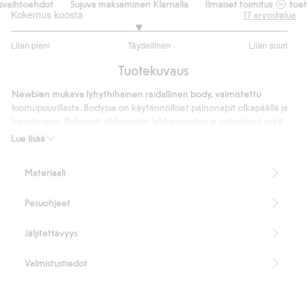
aihtoehdot
Sujuva maksaminen Klarnalla
Ilmaiset toimitusvaihtoehdo
Kokemus koosta
17
arvostelua
2.833333333333333
Liian pieni
Täydellinen
Liian suuri
/
Perustuu
5
Tuotekuvaus
12
ääneen
Newbien mukava lyhythihainen raidallinen body, valmistettu
luomupuuvillasta. Bodyssa on käytännölliset painonapit olkapäällä ja
haaraosassa. Pehmeät ribbireunat lahkeensuissa ja pääntiessä sekä
Newbie-merkki toisessa hihassa.
Lue lisää
Sisältää 95 % luomupuuvillaa.
Tuotenumero
:
442525
Materiaali
Luomupuuvilla – GOTS
Pesuohjeet
Jäljitettävyys
Valmistustiedot