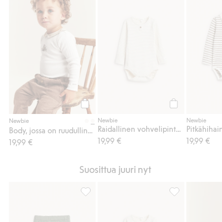
Body, jossa on ruudullinen kaulus, Lisää su
Raidallinen voh
Osta
Osta
Newbie
Newbie
Newbie
Raidallinen vohvelipintainen body
Body, jossa on ruudullinen kaulus
19,99 €
19,99 €
19,99 €
Suosittua juuri nyt
Collegehousut, Lisää suosikkeihin
Raidallinen voh