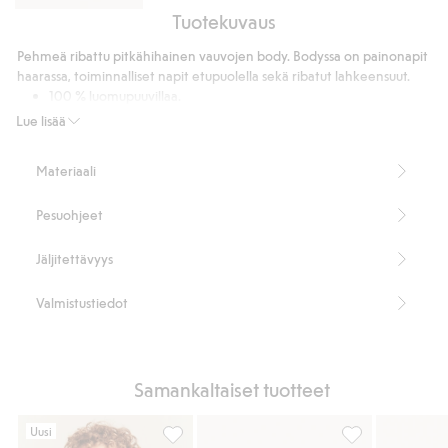
Tuotekuvaus
Pitkähihainen
vaarinpaita
Pehmeä ribattu pitkähihainen vauvojen body. Bodyssa on painonapit
haarassa, toiminnalliset napit etupuolella sekä ribatut lahkeensuut.
100 % luomupuuvillaa.
Tuotenumero
:
365700
Lue lisää
Luomupuuvilla – GOTS
Materiaali
Pesuohjeet
Jäljitettävyys
Valmistustiedot
Samankaltaiset tuotteet
Uusi