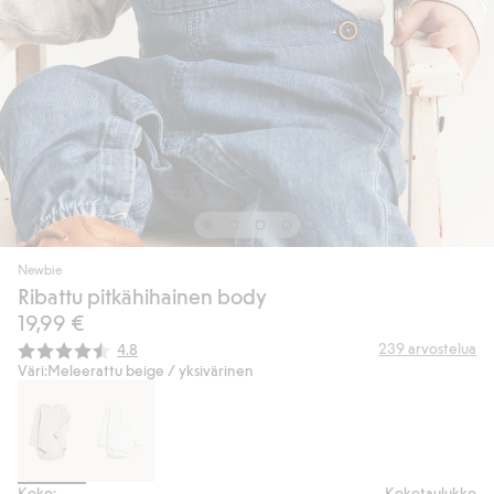
Newbie
Ribattu pitkähihainen body
19,99 €
Keskimääräinen luokitus:
239
arvostelua
4.8
Väri:
Meleerattu beige / yksivärinen
Koko:
Kokotaulukko