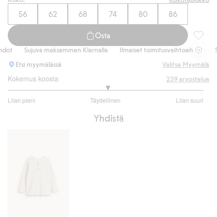
56
62
68
74
80
86
Osta
Ribattu
t
Sujuva maksaminen Klarnalla
Ilmaiset toimitusvaihtoehdot
Suj
Etsi myymälässä
Valitse Myymälä
Kokemus koosta
239
arvostelua
3.03680981595092
Liian pieni
Täydellinen
Liian suuri
/
Perustuu
5
Yhdistä
163
ääneen