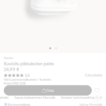
Newbie
Kuvioitu pikkulasten peite
24,99 €
Keskimääräinen luokitus:
4
arvostelua
5.0
Väri:
Luonnonvalkoinen / kuvioitu
Koko:
ONE SIZE
Osta
Kuvioit
hdot
Sujuva maksaminen Klarnalla
Ilmaiset toimitusvaihtoehdot
Etsi myymälässä
Valitse Myymälä