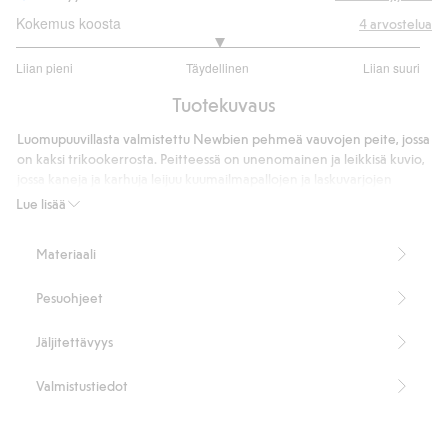
Kokemus koosta
4
arvostelua
3
Liian pieni
Täydellinen
Liian suuri
/
Perustuu
5
Tuotekuvaus
5
ääneen
Luomupuuvillasta valmistettu Newbien pehmeä vauvojen peite, jossa
on kaksi trikookerrosta. Peitteessä on unenomainen ja leikkisä kuvio,
jossa kaneja ja karhuja leijuu kuumailmapallojen ja laskuvarjojen
joukossa. Yksivärinen kääntöpuoli luo hienon tasapainon. Pehmeä
Lue lisää
materiaali tuntuu hellävaraiselta vauvan ihoa vasten, ja peite sopii
erinomaisesti lepoon ja vauvan ensimmäisiin päiviin.
Materiaali
Koko: 73 x 73 cm.
100 % luomupuuvillaa.
Pesuohjeet
Tuotenumero
:
925149
Luomupuuvilla – GOTS
Jäljitettävyys
Valmistustiedot