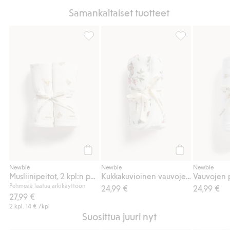
Samankaltaiset tuotteet
Musliinipeitot, 2 kpl:n pakkaus, Lisää suosi
Kukkakuvioinen 
Osta
Osta
Newbie
Newbie
Newbie
Musliinipeitot, 2 kpl:n pakkaus
Kukkakuvioinen vauvojen peite
Pehmeää laatua arkikäyttöön
24,99 €
24,99 €
27,99 €
2 kpl.
14 €
/kpl
Suosittua juuri nyt