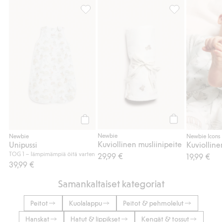
Unipussi, Lisää suosikkeihin
Kuviollinen musl
Osta
Osta
Newbie
Newbie
Newbie Icons
Kuviollinen musliinipeite
Unipussi
TOG 1 – lämpimämpiä öitä varten
29,99 €
19,99 €
39,99 €
Samankaltaiset kategoriat
Peitot
Kuolalappu
Peitot & pehmolelut
Hanskat
Hatut & lippikset
Kengät & tossut