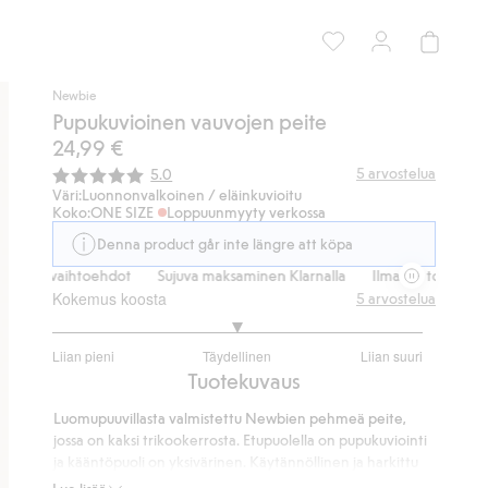
Newbie
Pupukuvioinen vauvojen peite
24,99 €
Keskimääräinen luokitus:
5
arvostelua
5.0
Väri:
Luonnonvalkoinen / eläinkuvioitu
Koko:
ONE SIZE
Loppuunmyyty verkossa
Denna product går inte längre att köpa
imitusvaihtoehdot
Sujuva maksaminen Klarnalla
Ilmaiset toimitusvai
Kokemus koosta
5
arvostelua
3
Liian pieni
Täydellinen
Liian suuri
/
Perustuu
Tuotekuvaus
5
5
Luomupuuvillasta valmistettu Newbien pehmeä peite,
ääneen
jossa on kaksi trikookerrosta. Etupuolella on pupukuviointi
ja kääntöpuoli on yksivärinen. Käytännöllinen ja harkittu
lahja, joka sopii hyvin vauvan ensihetkiin.