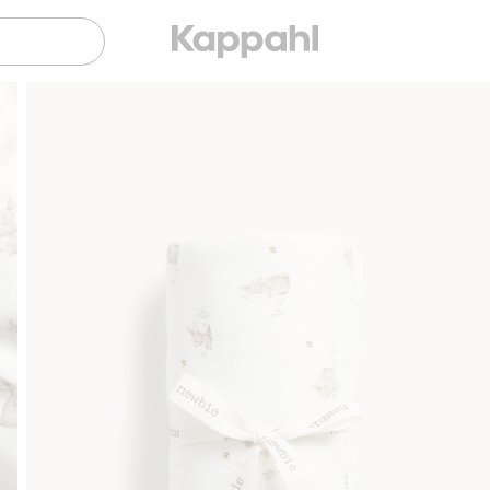
Sujuva maksaminen Klarnalla
Ilmaiset to