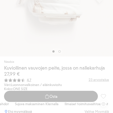
Newbie
Kuviollinen vauvojen peite, jossa on nallekarhuja
27,99 €
Keskimääräinen luokitus:
23
arvostelua
4.7
Väri:
Luonnonvalkoinen / eläinkuvioitu
Koko:
ONE SIZE
Osta
Kuvioll
hdot
Sujuva maksaminen Klarnalla
Ilmaiset toimitusvaihtoehdot
S
Etsi myymälässä
Valitse Myymälä