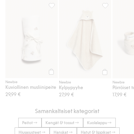
Kuviollinen musliinipeite, Lisää suosikkeih
Kylpypyyhe, Lis
Osta
Osta
Newbie
Newbie
Newbie
Kuviollinen musliinipeite
Kylpypyyhe
29,99 €
27,99 €
17,99 €
Samankaltaiset kategoriat
Peitot
Kengät & tossut
Kuolalappu
Hiusasusteet
Hanskat
Hatut & lippikset