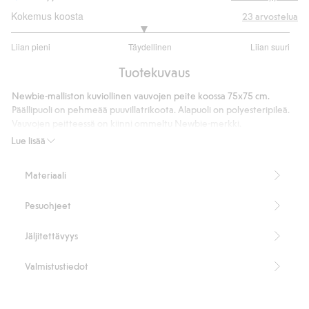
Kokemus koosta
23
arvostelua
2.894736842105263
Liian pieni
Täydellinen
Liian suuri
/
Perustuu
5
Tuotekuvaus
19
ääneen
Newbie-malliston kuviollinen vauvojen peite koossa 75x75 cm.
Päällipuoli on pehmeää puuvillatrikoota. Alapuoli on polyesteripileä.
Vauvojen peitteessä on kiinni ommeltu Newbie-merkki.
75 x 75 cm
Lue lisää
Päällipuoli 100 % luomupuuvillaa
Alapuoli 100 % kierrätettyä polyesteriä
Materiaali
GRS-sertifioitu: EGL/283954/GRS/1617800/1
Tuotenumero
:
296269
Pesuohjeet
Kierrätetty polyesteri
Jäljitettävyys
Valmistustiedot