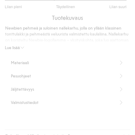
2.6
Liian pieni
Täydellinen
Liian suuri
/
Perustuu
5
Tuotekuvaus
10
ääneen
Newbien pehmeä ja suloinen nallekarhu, jolla on yllään klassinen
tonttulakki ja pehmeästä veluurista valmistettu kaulaliina. Nallekarhu
on koristeltu Newbie-logollamme – yksityiskohta, joka luo ajattoman
ilmeen. Kaikki lelut ovat lapsiturvallisia, ja niissä on testatut ja
Lue lisää
vetolujat saumat turvallisen leikin varmistamiseksi.
Koko: 23 cm
Materiaali
Sisältää 100 % kierrätettyä polyesteriä.
Tämä tuote on valmistettu kierrätetystä polyesteristä.
Pesuohjeet
Tuotenumero
:
494880
Kierrätetty polyesteri
Jäljitettävyys
Valmistustiedot