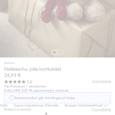
Newbie
Nallekarhu, jolla tonttulakki
24,99 €
Keskimääräinen luokitus:
11
arvostelua
5.0
Väri:
Punainen / yksivärinen
Koko:
ONE SIZE
Loppuunmyyty verkossa
Denna product går inte längre att köpa
dot
Sujuva maksaminen Klarnalla
Ilmaiset toimitusvaihtoehdot
Su
Kokemus koosta
11
arvostelua