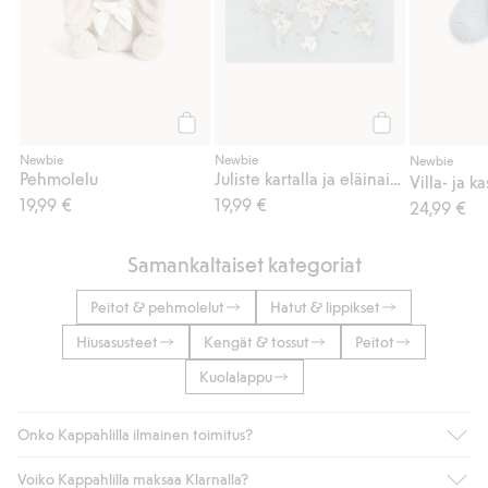
Osta
Osta
Newbie
Newbie
Newbie
Pehmolelu
Juliste kartalla ja eläinaiheella
19,99 €
19,99 €
24,99 €
Samankaltaiset kategoriat
Peitot & pehmolelut
Hatut & lippikset
Hiusasusteet
Kengät & tossut
Peitot
Kuolalappu
Onko Kappahlilla ilmainen toimitus?
Voiko Kappahlilla maksaa Klarnalla?