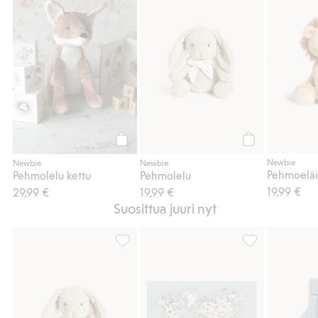
Osta
Osta
Newbie
Newbie
Newbie
Pehmoeläin
Pehmolelu kettu
Pehmolelu
19,99 €
29,99 €
19,99 €
Suosittua juuri nyt
Pehmolelu, Lisää suosikkeihin
Juliste kartalla 