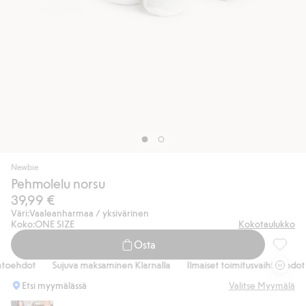
Newbie
Pehmolelu norsu
39,99 €
Väri:
Vaaleanharmaa / yksivärinen
Koko:
ONE SIZE
Kokotaulukko
Osta
Pehmole
toehdot
Sujuva maksaminen Klarnalla
Ilmaiset toimitusvaihtoehdot
Etsi myymälässä
Valitse Myymälä