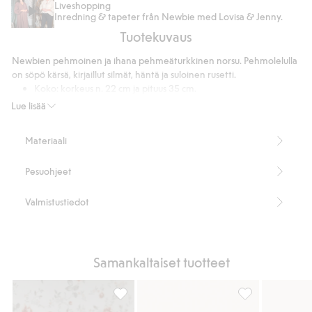
Liveshopping
Inredning & tapeter från Newbie med Lovisa & Jenny.
Tuotekuvaus
Newbien pehmoinen ja ihana pehmeäturkkinen norsu. Pehmolelulla
on söpö kärsä, kirjaillut silmät, häntä ja suloinen rusetti.
Koko: korkeus n. 22 cm ja pituus 35 cm.
Sisältää 100 % kierrätettyä polyesteriä.
Lue lisää
Tuotenumero
:
415703
Kierrätetty polyesteri
Materiaali
Pesuohjeet
Valmistustiedot
Samankaltaiset tuotteet
Pehmolelu kettu, Lisää suosikkeihin
Pehmolelu, Lisä