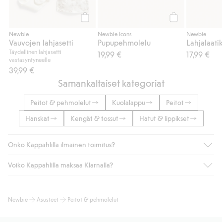
Osta
Osta
Newbie
Newbie Icons
Newbie
Vauvojen lahjasetti
Pupupehmolelu
Täydellinen lahjasetti
19,99 €
17,99 €
vastasyntyneelle
39,99 €
Samankaltaiset kategoriat
Peitot & pehmolelut
Kuolalappu
Peitot
Hanskat
Kengät & tossut
Hatut & lippikset
Onko Kappahlilla ilmainen toimitus?
Voiko Kappahlilla maksaa Klarnalla?
Jos olet Kappahl Clubin jäsen, saat aina ilmaisen toimituksen
myymälään tai yli 50 euron ostoksiin, kun valitset toimituksen
noutopisteeseen tai pakettiautomaattiin (ei koske
Kyllä. Yhteistyössä Klarnan kanssa tarjoamme sujuvat
Newbie
Asusteet
Peitot & pehmolelut
kotiinkuljetusta). Toimituskulut poistuvat automaattisesti, kun
maksutavat, kuten laskun, sekä muita maksuvaihtoehtoja.
olet kirjautunut sisään ja tunnistautunut jäseneksi.
Kassalla annettujen tietojen myötä hyväksyt Klarnan ehdot.