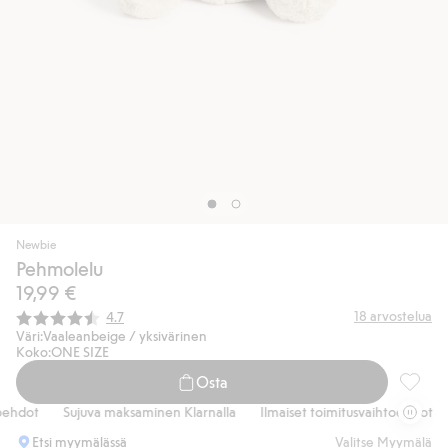
Newbie
Pehmolelu
19,99 €
Keskimääräinen luokitus:
18
arvostelua
4.7
Väri:
Vaaleanbeige / yksivärinen
Koko:
ONE SIZE
Osta
Pehmole
ehdot
Sujuva maksaminen Klarnalla
Ilmaiset toimitusvaihtoehdot
Etsi myymälässä
Valitse Myymälä