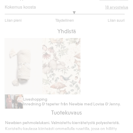
Kokemus koosta
18
arvostelua
3.307692307692307
Liian pieni
Täydellinen
Liian suuri
/
Perustuu
5
Yhdistä
13
ääneen
Kuvioneulottu
Tapetti
Liveshopping
Inredning & tapeter från Newbie med Lovisa & Jenny.
vauvojen
Minou
Tuotekuvaus
peite
Newbien pehmolelukani. Valmistettu kierrätetystä polyesteristä.
Koristeltu kaulassa kiinteästi ommellulla rusetilla, jossa on hillitty