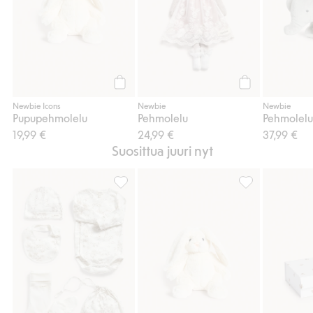
Osta
Osta
Newbie Icons
Newbie
Newbie
Pupupehmolelu
Pehmolelu
Pehmolelu
19,99 €
24,99 €
37,99 €
Suosittua juuri nyt
Vauvojen lahjasetti, Lisää suosikkeihin
Pupupehmolelu, 