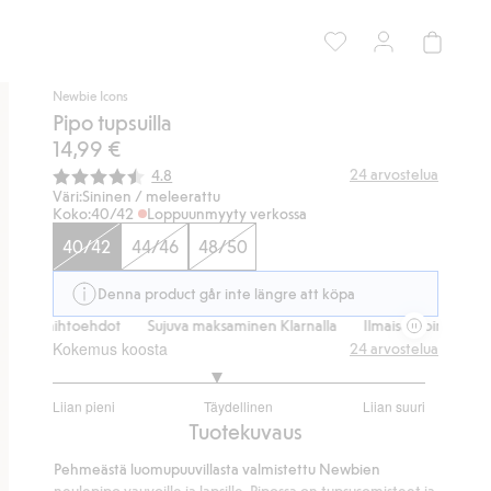
Newbie Icons
Pipo tupsuilla
14,99 €
Keskimääräinen luokitus:
24
arvostelua
4.8
Väri:
Sininen / meleerattu
Koko:
40/42
Loppuunmyyty verkossa
40/42
44/46
48/50
Denna product går inte längre att köpa
mitusvaihtoehdot
Sujuva maksaminen Klarnalla
Ilmaiset toimitusvaih
Kokemus koosta
24
arvostelua
2.75
Liian pieni
Täydellinen
Liian suuri
/
Perustuu
Tuotekuvaus
5
16
Pehmeästä luomupuuvillasta valmistettu Newbien
ääneen
neulepipo vauvoille ja lapsille. Pipossa on tupsusomisteet ja