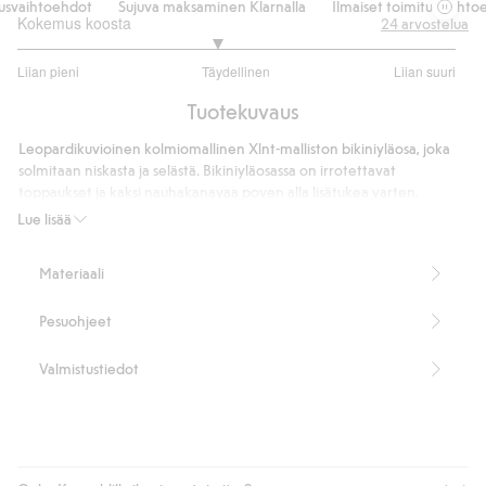
svaihtoehdot
Sujuva maksaminen Klarnalla
Ilmaiset toimitusvaihtoeh
Kokemus koosta
24
arvostelua
2.809523809523809
Liian pieni
Täydellinen
Liian suuri
/
Perustuu
5
Tuotekuvaus
21
ääneen
Leopardikuvioinen kolmiomallinen Xlnt-malliston bikiniyläosa, joka
solmitaan niskasta ja selästä. Bikiniyläosassa on irrotettavat
toppaukset ja kaksi nauhakanavaa poven alla lisätukea varten.
Irrotettavat toppaukset
Lue lisää
Solmitaan niskasta ja selästä
Kaksi nauhaa poven alla lisätukea varten
Materiaali
Sisältää 78 % kierrätettyä polyamidia.
Tuotenumero
:
397331
Pesuohjeet
Kierrätettyä polyamidia sisältävä sekoitekangas
Valmistustiedot