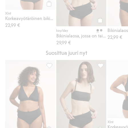
Osta
Xlnt
Korkeavyötäröinen bikinialaosa
22,99 €
Osta
kay/day
Bikinialaosa, jossa on taitettava vyötärö
22,99 €
29,99 €
Suosittua juuri nyt
Bikinialaosa, jossa on taitettava vyötärö, L
Bikinialaosa, jo
Xlnt