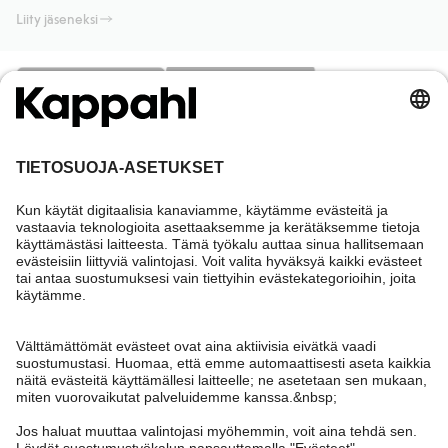
Liity jäseneksi
Tarvitsetko apua?
Asiakaspalvelu
Kappahl Club
Usein kysyttyä
Kirjaudu sisään
Meistä
Tilaus
Kappahl Club
Tietoa Kappahl Group
Ehdot & käytännöt
Ota yhteyttä
Jäsenyysehdot
Kestävä kehitys
Yleiset ostoehdot
Lisää meistä
Hae myymälä