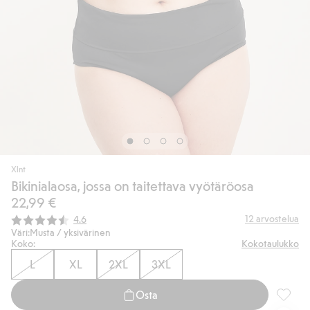
Xlnt
Bikinialaosa, jossa on taitettava vyötäröosa
22,99 €
Keskimääräinen luokitus:
12
arvostelua
4.6
Väri:
Musta / yksivärinen
Koko:
Kokotaulukko
L
XL
2XL
3XL
Osta
Bikinia