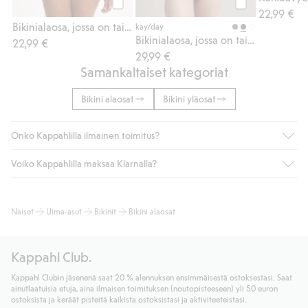
22,99 €
Osta
Osta
Bikinialaosa, jossa on taitettava vyötärö
kay/day
Bikinialaosa, jossa on taitettava vyötärö
22,99 €
29,99 €
Samankaltaiset kategoriat
Bikini alaosat
Bikini yläosat
Onko Kappahlilla ilmainen toimitus?
Voiko Kappahlilla maksaa Klarnalla?
Jos olet Kappahl Clubin jäsen, saat aina ilmaisen toimituksen
myymälään tai yli 50 euron ostoksiin, kun valitset toimituksen
noutopisteeseen tai pakettiautomaattiin (ei koske
Kyllä. Yhteistyössä Klarnan kanssa tarjoamme sujuvat
Naiset
Uima-asut
Bikinit
Bikini alaosat
kotiinkuljetusta). Toimituskulut poistuvat automaattisesti, kun
maksutavat, kuten laskun, sekä muita maksuvaihtoehtoja.
olet kirjautunut sisään ja tunnistautunut jäseneksi.
Kassalla annettujen tietojen myötä hyväksyt Klarnan ehdot.
Muussa tapauksessa toimitus maksaa 4,99 € PostNordin
Klikkaamalla “Maksa tilaus” hyväksyt Kappahlin yleiset ehdot.
Kappahl Club.
noutopisteeseen tai pakettiautomaattiin ja PostNordin
Lisätietoja Klarnan maksuehdoista
(ulkoinen linkki).
kotiinkuljetuksella 6,99 €, riippumatta ostosummasta.
Kappahl Clubin jäsenenä saat 20 % alennuksen ensimmäisestä ostoksestasi. Saat
Lue lisää
ainutlaatuisia etuja, aina ilmaisen toimituksen (noutopisteeseen) yli 50 euron
Lue lisää
ostoksista ja keräät pisteitä kaikista ostoksistasi ja aktiviteeteistasi.