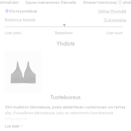
htoehdot
Sujuva maksaminen Klarnalla
Ilmaiset toimitusvaihtoehdot
Etsi myymälässä
Valitse Myymälä
Kokemus koosta
12
arvostelua
3
Liian pieni
Täydellinen
Liian suuri
/
Perustuu
5
Yhdistä
9
ääneen
Tuotekuvaus
Bikiniyläosa
Xlnt-malliston bikinialaosa, jonka säädettävän vyötäröosan voi taittaa
alas. Vuorellinen bikinialaosa, joka on valmistettu kierrätetystä
polyesteristä.
Käännettävä vyötärönauha
Lue lisää
Vuorattu haaraosa