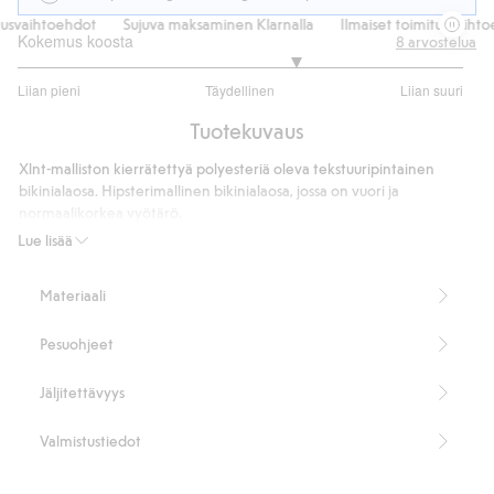
usvaihtoehdot
Sujuva maksaminen Klarnalla
Ilmaiset toimitusvaihtoe
Kokemus koosta
8
arvostelua
3.5
Liian pieni
Täydellinen
Liian suuri
/
Perustuu
5
Tuotekuvaus
4
ääneen
Xlnt-malliston kierrätettyä polyesteriä oleva tekstuuripintainen
bikinialaosa. Hipsterimallinen bikinialaosa, jossa on vuori ja
normaalikorkea vyötärö.
Hipsterimalli
Lue lisää
Normaalikorkea vyötärö
95 % kierrätettyä polyesteriä.
Materiaali
Tuotenumero
:
426593
Kierrätettyä polyesteria sisältävä sekoitekangas
Pesuohjeet
Jäljitettävyys
Valmistustiedot