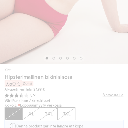
Xlnt
Hipsterimallinen bikinialaosa
7,50 €
Outlet
Alkuperäinen hinta: 24,99 €
Keskimääräinen luokitus:
8
arvostelua
3.9
Väri:
Punainen / sktruktuuri
Koko:
L
Loppuunmyyty verkossa
L
XL
2XL
3XL
Denna product går inte längre att köpa