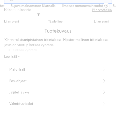
t
Sujuva maksaminen Klarnalla
Ilmaiset toimitusvaihtoehdot
Suj
Kokemus koosta
19
arvostelua
2.294117647058823
Liian pieni
Täydellinen
Liian suuri
/
Perustuu
5
Tuotekuvaus
17
ääneen
Xlnt:n tekstuuripintainen bikinialaosa. Hipster-mallinen bikinialaosa,
jossa on vuori ja korkea vyötärö.
Korkea vyötärö
Struktuuri
Lue lisää
85 % kierrätettyä polyesteriä.
Tuotenumero
:
422600
Materiaali
Kierrätettyä polyesteria sisältävä sekoitekangas
Pesuohjeet
Jäljitettävyys
Valmistustiedot