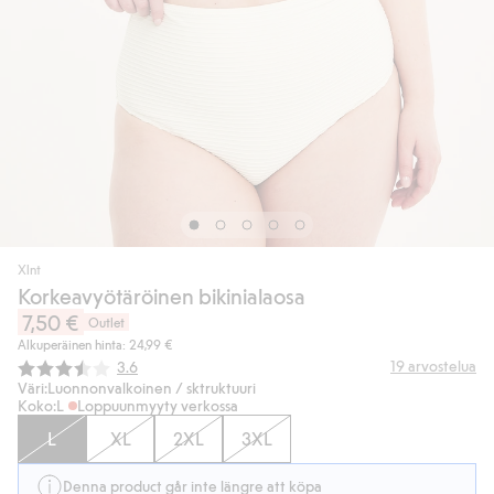
Xlnt
Korkeavyötäröinen bikinialaosa
7,50 €
Outlet
Alkuperäinen hinta: 24,99 €
Keskimääräinen luokitus:
19
arvostelua
3.6
Väri:
Luonnonvalkoinen / sktruktuuri
Koko:
L
Loppuunmyyty verkossa
L
XL
2XL
3XL
Denna product går inte längre att köpa